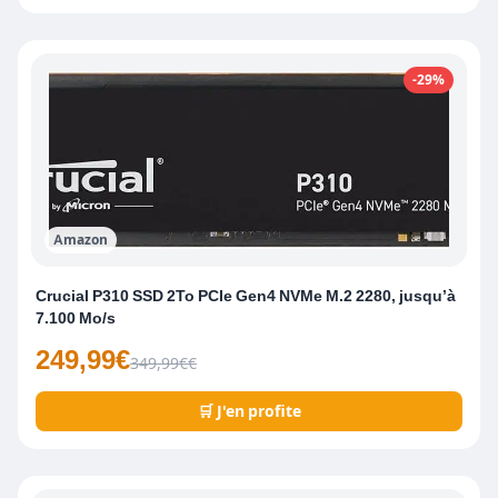
-29%
Amazon
Crucial P310 SSD 2To PCIe Gen4 NVMe M.2 2280, jusqu’à
7.100 Mo/s
249,99€
349,99€€
🛒 J'en profite