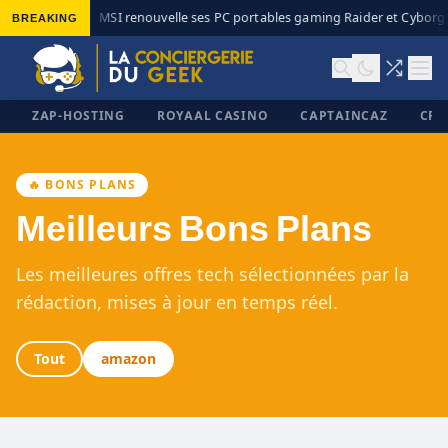
BREAKING
MSI renouvelle ses PC portables gaming Raider et Cyborg a
◆
ZAP-HOSTING
ROYAAL CASINO
CAPTAINCAZ
CRI
🔥 BONS PLANS
Meilleurs Bons Plans
✕
Les meilleures offres tech sélectionnées par la
rédaction, mises à jour en temps réel.
Tout
amazon