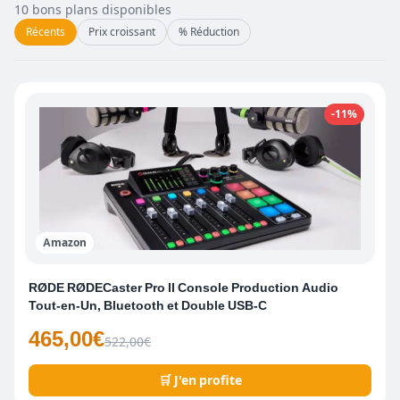
10 bons plans disponibles
Récents
Prix croissant
% Réduction
-11%
Amazon
RØDE RØDECaster Pro II Console Production Audio
Tout-en-Un, Bluetooth et Double USB-C
465,00€
522,00€
🛒 J'en profite