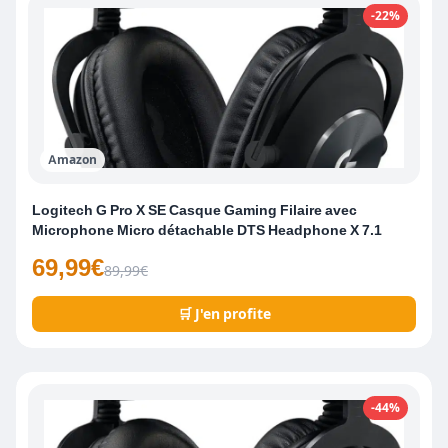
-22%
Amazon
Logitech G Pro X SE Casque Gaming Filaire avec
Microphone Micro détachable DTS Headphone X 7.1
69,99€
89,99€
🛒 J'en profite
-44%