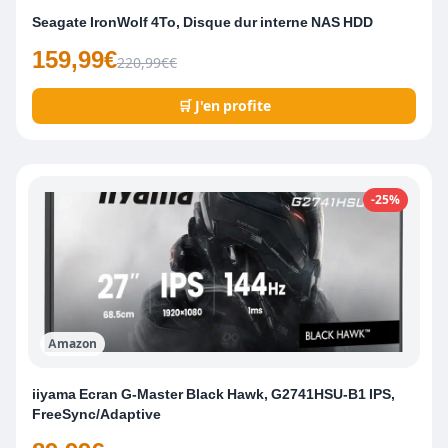
Seagate IronWolf 4To, Disque dur interne NAS HDD
159,99€
220,99€€
🛒 J'en profite
-25%
Amazon
iiyama Ecran G-Master Black Hawk, G2741HSU-B1 IPS,
FreeSync/Adaptive