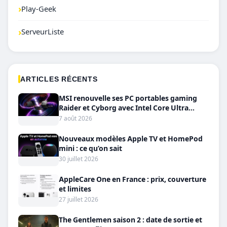
›
Play-Geek
›
ServeurListe
ARTICLES RÉCENTS
MSI renouvelle ses PC portables gaming
Raider et Cyborg avec Intel Core Ultra
200HX et RTX 50
7 août 2026
Nouveaux modèles Apple TV et HomePod
mini : ce qu’on sait
30 juillet 2026
AppleCare One en France : prix, couverture
et limites
27 juillet 2026
The Gentlemen saison 2 : date de sortie et