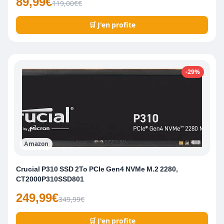
89,99€
119,00€€
🛒 J'en profite
-29%
Amazon
Crucial P310 SSD 2To PCIe Gen4 NVMe M.2 2280,
CT2000P310SSD801
249,99€
349,99€
🛒 J'en profite