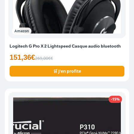
Amazon
Logitech G Pro X 2 Lightspeed Casque audio bluetooth
151,36€
269,00€€
🛒 J'en profite
-15%