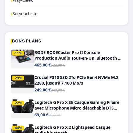
›
Play-Geek
›
ServeurListe
BONS PLANS
RØDE RØDECaster Pro II Console
-11%
Production Audio Tout-en-Un, Bluetooth et
Double USB-C
465,00 €
522,00 €
Crucial P310 SSD 2To PCIe Gen4 NVMe M.2
-29%
2280, jusqu’à 7.100 Mo/s
249,00 €
349,00 €
Logitech G Pro X SE Casque Gaming Filaire
-22%
avec Microphone Micro détachable DTS
Headphone X 7.1
69,00 €
89,00 €
Logitech G Pro X 2 Lightspeed Casque
-44%
audio bluetooth