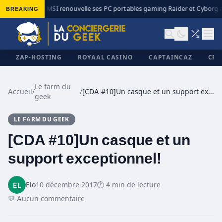
BREAKING
MSI renouvelle ses PC portables gaming Raider et Cyborg av
◆
ZAP-HOSTING
ROYAAL CASINO
CAPTAINCAZ
CRI
Le farm du
Accueil
/
/
[CDA #10]Un casque et un support exceptionnel!
geek
✕
LE FARM DU GEEK
[CDA #10]Un casque et un
support exceptionnel!
Elo
10 décembre 2017
🕐 4 min de lecture
💬 Aucun commentaire