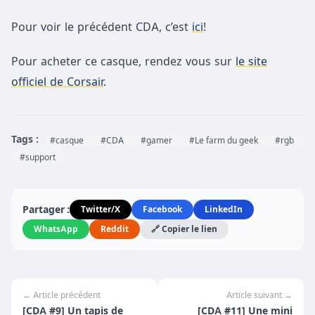
Pour voir le précédent CDA, c’est
ici
!
Pour acheter ce casque, rendez vous sur
le site
officiel de Corsair
.
Tags :
#casque
#CDA
#gamer
#Le farm du geek
#rgb
#support
Partager :
Twitter/X
Facebook
LinkedIn
WhatsApp
Reddit
🔗 Copier le lien
← Article précédent
Article suivant →
[CDA #9] Un tapis de
[CDA #11] Une mini