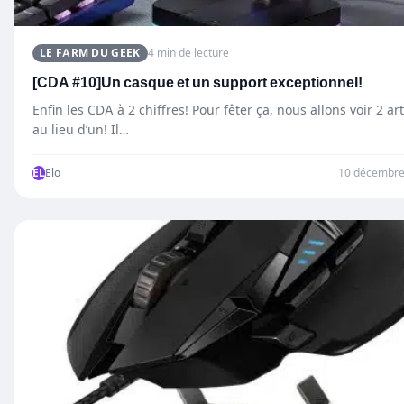
LE FARM DU GEEK
4 min de lecture
[CDA #10]Un casque et un support exceptionnel!
Enfin les CDA à 2 chiffres! Pour fêter ça, nous allons voir 2 art
au lieu d’un! Il…
EL
Elo
10 décembre