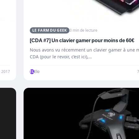
LE FARM DU GEEK
3 min de lecture
[CDA #7] Un clavier gamer pour moins de 60€
Nous avons vu récemment un clavier gamer à une m
CDA (pour le revoir, c’est ici),…
 2017
EL
Elo