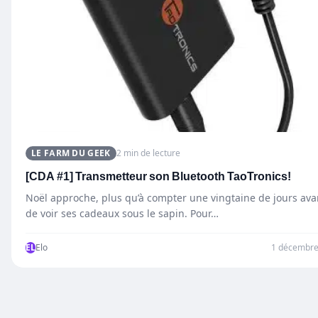
LE FARM DU GEEK
2 min de lecture
[CDA #1] Transmetteur son Bluetooth TaoTronics!
Noël approche, plus qu’à compter une vingtaine de jours ava
de voir ses cadeaux sous le sapin. Pour…
EL
Elo
1 décembre