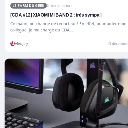
LE FARM DU GEEK
2 min de lecture
[CDA #12] XIAOMI MI BAND 2 : très sympa !
Ce matin, on change de rédacteur ! En effet, pour aider mon
collègue, je me charge du CDA…
AL
Alex Joly
13 décembre