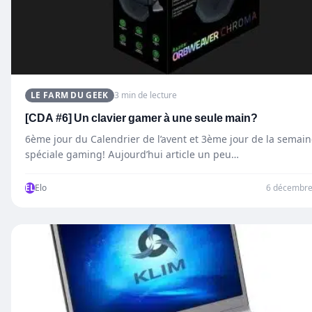
LE FARM DU GEEK
3 min de lecture
[CDA #6] Un clavier gamer à une seule main?
6ème jour du Calendrier de l’avent et 3ème jour de la semai
spéciale gaming! Aujourd’hui article un peu…
EL
Elo
6 décembre