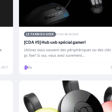
LE FARM DU GEEK
3 min de lecture
[CDA #5] Hub usb spécial gamer!
ne
Utilisez vous souvent des périphériques ou des clés
pc fixe? Si oui, vous avez surement…
 2017
EL
Elo