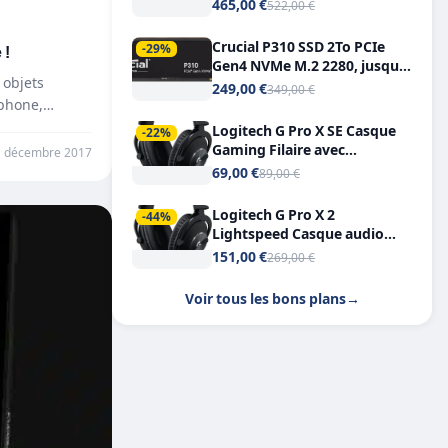
Tout-en-Un, Bluetooth et
465,00 €
522,00 €
Double USB-C
Crucial P310 SSD 2To PCIe
 !
-29%
Gen4 NVMe M.2 2280, jusqu’à
 objets
7.100 Mo/s
249,00 €
349,00 €
phone,
Logitech G Pro X SE Casque
-22%
Gaming Filaire avec
1 décembre 2017
Microphone Micro
69,00 €
89,00 €
détachable DTS Headphone X
7.1
Logitech G Pro X 2
-44%
Lightspeed Casque audio
bluetooth
151,00 €
269,00 €
Voir tous les bons plans
→