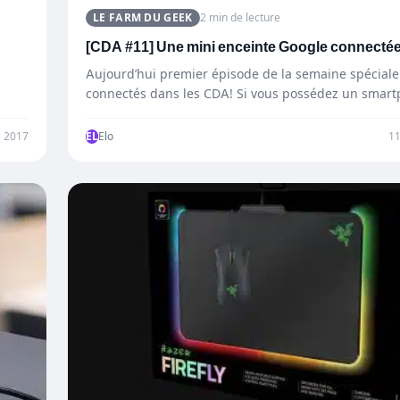
LE FARM DU GEEK
2 min de lecture
[CDA #11] Une mini enceinte Google connectée
Aujourd’hui premier épisode de la semaine spéciale
connectés dans les CDA! Si vous possédez un smart
Android…
 2017
EL
Elo
1