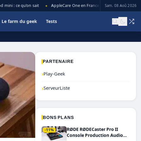
ni : ce qu’on sait
AppleCare One en France : prix, couverture et lim
Sam. 08 Aoû 2026
◆
Le farm du geek
Tests
PARTENAIRE
›
Play-Geek
›
ServeurListe
BONS PLANS
RØDE RØDECaster Pro II
-11%
Console Production Audio