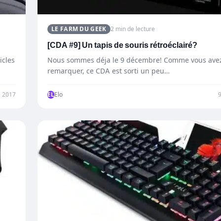
LE FARM DU GEEK
2 min de lecture
[CDA #9] Un tapis de souris rétroéclairé?
icles
Nous sommes déja le 9 décembre! Comme vous avez
remarquer, ce CDA est sorti un peu…
 2017
EL
Elo