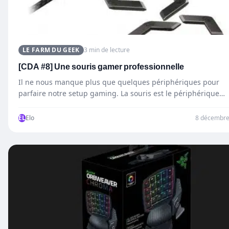
LE FARM DU GEEK
3 min de lecture
[CDA #8] Une souris gamer professionnelle
Il ne nous manque plus que quelques périphériques pour
parfaire notre setup gaming. La souris est le périphérique…
EL
Elo
8 décembre