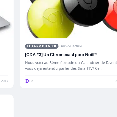
LE FARM DU GEEK
3 min de lecture
[CDA #3] Un Chromecast pour Noël?
Nous voici au 3ème épisode du Calendrier de l’aven
vous déjà entendu parler des SmartTV? Ce…
 2017
EL
Elo