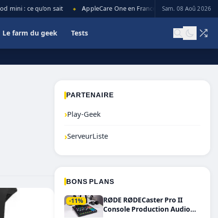
ni : ce qu’on sait
AppleCare One en France : prix, couverture et lim
Sam. 08 Aoû 2026
◆
Le farm du geek
Tests
PARTENAIRE
›
Play-Geek
›
ServeurListe
BONS PLANS
RØDE RØDECaster Pro II
-11%
Console Production Audio