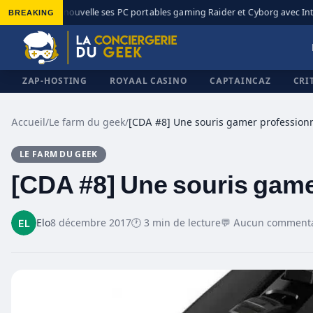
BREAKING
MSI renouvelle ses PC portables gaming Raider et Cyborg avec Intel 
◆
ZAP-HOSTING
ROYAAL CASINO
CAPTAINCAZ
CRI
Accueil
/
Le farm du geek
/
[CDA #8] Une souris gamer professionn
LE FARM DU GEEK
✕
[CDA #8] Une souris game
Elo
8 décembre 2017
🕐 3 min de lecture
💬 Aucun commenta