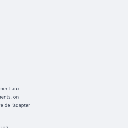
ement aux
ments, on
e de l’adapter
u’un