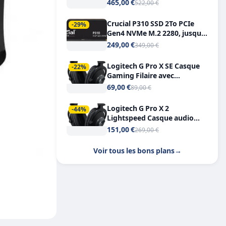
Tout-en-Un, Bluetooth et
465,00 €
522,00 €
Double USB-C
Crucial P310 SSD 2To PCIe
-29%
Gen4 NVMe M.2 2280, jusqu’à
7.100 Mo/s
249,00 €
349,00 €
Logitech G Pro X SE Casque
-22%
Gaming Filaire avec
Microphone Micro
69,00 €
89,00 €
détachable DTS Headphone X
7.1
Logitech G Pro X 2
-44%
Lightspeed Casque audio
bluetooth
151,00 €
269,00 €
Voir tous les bons plans
→