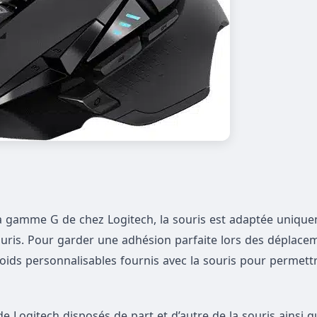
 la gamme G de chez Logitech, la souris est adaptée uniqu
souris. Pour garder une adhésion parfaite lors des déplace
poids personnalisables fournis avec la souris pour permettr
e Logitech disposés de part et d’autre de la souris ainsi q