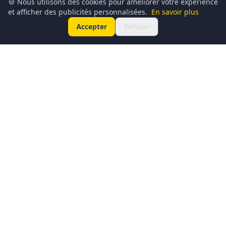
🍪 Nous utilisons des cookies pour améliorer votre expérience
et afficher des publicités personnalisées.
En savoir plus
Accepter
Refuser
Conciergerie du Geek est un média dédié à l’actualité
technologique, au gaming, à la culture geek et au
numérique. Chaque jour, nous partageons les dernières
nouveautés, tendances et innovations à travers un contenu
clair, accessible et passionné.