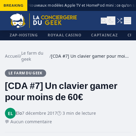
BREAKING
Nouveaux modèles Apple TV et HomePod mini : ce qu’on sa
◆
ZAP-HOSTING
ROYAAL CASINO
CAPTAINCAZ
CRI
Le farm du
Accueil
/
/
[CDA #7] Un clavier gamer pour moins de 60€
geek
✕
LE FARM DU GEEK
[CDA #7] Un clavier gamer
pour moins de 60€
Elo
7 décembre 2017
🕐 3 min de lecture
💬 Aucun commentaire