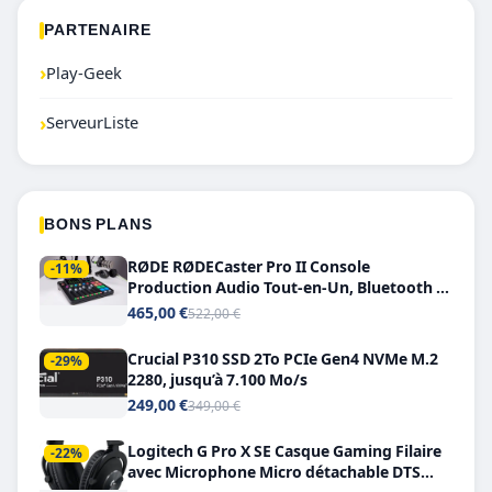
PARTENAIRE
›
Play-Geek
›
ServeurListe
BONS PLANS
RØDE RØDECaster Pro II Console
-11%
Production Audio Tout-en-Un, Bluetooth et
Double USB-C
465,00 €
522,00 €
Crucial P310 SSD 2To PCIe Gen4 NVMe M.2
-29%
2280, jusqu’à 7.100 Mo/s
249,00 €
349,00 €
Logitech G Pro X SE Casque Gaming Filaire
-22%
avec Microphone Micro détachable DTS