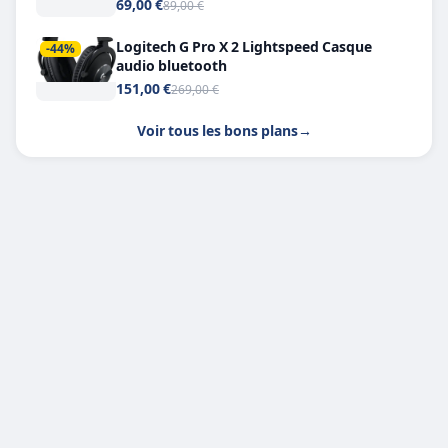
Headphone X 7.1
69,00 €
89,00 €
Logitech G Pro X 2 Lightspeed Casque
-44%
audio bluetooth
151,00 €
269,00 €
Voir tous les bons plans
→