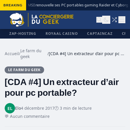
BREAKING
MSI renouvelle ses PC portables gaming Raider et Cyborg av
◆
ZAP-HOSTING
ROYAAL CASINO
CAPTAINCAZ
CRI
Le farm du
Accueil
/
/
[CDA #4] Un extracteur d’air pour pc portable?
geek
✕
LE FARM DU GEEK
[CDA #4] Un extracteur d’air
pour pc portable?
Elo
4 décembre 2017
🕐 3 min de lecture
💬 Aucun commentaire