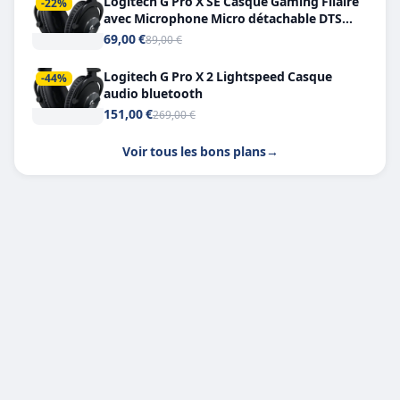
Logitech G Pro X SE Casque Gaming Filaire
-22%
avec Microphone Micro détachable DTS
Headphone X 7.1
69,00 €
89,00 €
Logitech G Pro X 2 Lightspeed Casque
-44%
audio bluetooth
151,00 €
269,00 €
Voir tous les bons plans
→