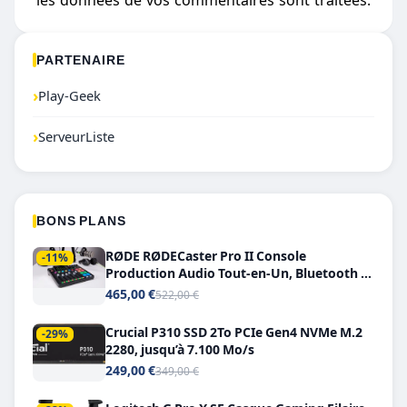
PARTENAIRE
›
Play-Geek
›
ServeurListe
BONS PLANS
RØDE RØDECaster Pro II Console
-11%
Production Audio Tout-en-Un, Bluetooth et
Double USB-C
465,00 €
522,00 €
Crucial P310 SSD 2To PCIe Gen4 NVMe M.2
-29%
2280, jusqu’à 7.100 Mo/s
249,00 €
349,00 €