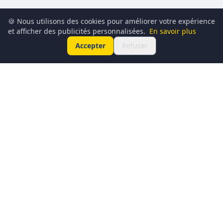
🍪 Nous utilisons des cookies pour améliorer votre expérience
et afficher des publicités personnalisées.
En savoir plus
Accepter
Refuser
Conciergerie du Geek est un média dédié à l’actualité
technologique, au gaming, à la culture geek et au
numérique. Chaque jour, nous partageons les dernières