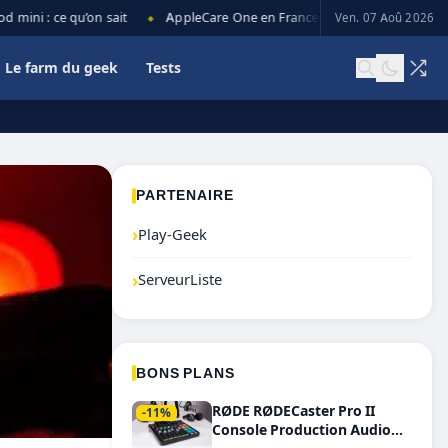
ini : ce qu’on sait
AppleCare One en France : prix, couverture et lim
Ven. 07 Aoû 2026
◆
Le farm du geek
Tests
PARTENAIRE
›
Play-Geek
›
ServeurListe
BONS PLANS
RØDE RØDECaster Pro II
-11%
Console Production Audio