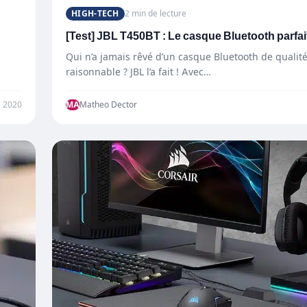
HIGH-TECH
2 min de lecture
[Test] JBL T450BT : Le casque Bluetooth parfai
Qui n’a jamais rêvé d’un casque Bluetooth de qualité
raisonnable ? JBL l’a fait ! Avec…
 2020
MA
Matheo Dector