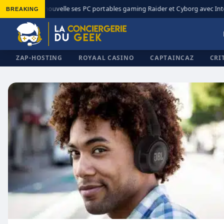
BREAKING
MSI renouvelle ses PC portables gaming Raider et Cyborg avec Intel
◆
ZAP-HOSTING
ROYAAL CASINO
CAPTAINCAZ
CRI
✕