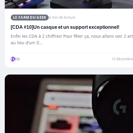
LE FARM DU GEEK
4 min de lecture
[CDA #10]Un casque et un support exceptionnel!
Enfin les CDA à 2 chiffres! Pour fêter ça, nous allons voir 2 art
au lieu d’un! Il…
EL
Elo
10 décembre