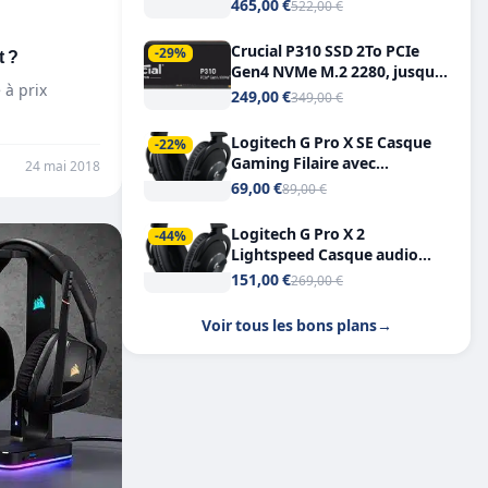
Tout-en-Un, Bluetooth et
465,00 €
522,00 €
Double USB-C
Crucial P310 SSD 2To PCIe
t ?
-29%
Gen4 NVMe M.2 2280, jusqu’à
 à prix
7.100 Mo/s
249,00 €
349,00 €
Logitech G Pro X SE Casque
-22%
Gaming Filaire avec
24 mai 2018
Microphone Micro
69,00 €
89,00 €
détachable DTS Headphone X
7.1
Logitech G Pro X 2
-44%
Lightspeed Casque audio
bluetooth
151,00 €
269,00 €
Voir tous les bons plans
→