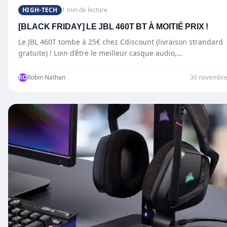
HIGH-TECH
1 min de lecture
[BLACK FRIDAY] LE JBL 460T BT À MOITIÉ PRIX !
Le JBL 460T tombe à 25€ chez Cdiscount (livraison strandard
gratuite) ! Loin d’être le meilleur casque audio,…
RO
Robin Nathan
30 novembre