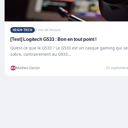
HIGH-TECH
2 min de lecture
[Test] Logitech G533 : Bon en tout point !
Qu’est-ce que le G533 ? Le G533 est un casque gaming qui se
sobre, contrairement au G933…
MA
Matheo Dector
25 septembre