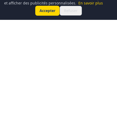
et afficher des publicités personnalisées.
En savoir plus
Accepter
Refuser
Conciergerie du Geek est un média dédié à l’actualité
technologique, au gaming, à la culture geek et au
numérique. Chaque jour, nous partageons les dernières
nouveautés, tendances et innovations à travers un contenu
clair, accessible et passionné.