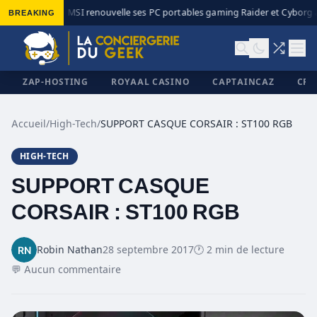
BREAKING
MSI renouvelle ses PC portables gaming Raider et Cyborg av
◆
ZAP-HOSTING
ROYAAL CASINO
CAPTAINCAZ
CRI
Accueil
/
High-Tech
/
SUPPORT CASQUE CORSAIR : ST100 RGB
HIGH-TECH
✕
SUPPORT CASQUE
CORSAIR : ST100 RGB
Robin Nathan
28 septembre 2017
🕐 2 min de lecture
💬 Aucun commentaire