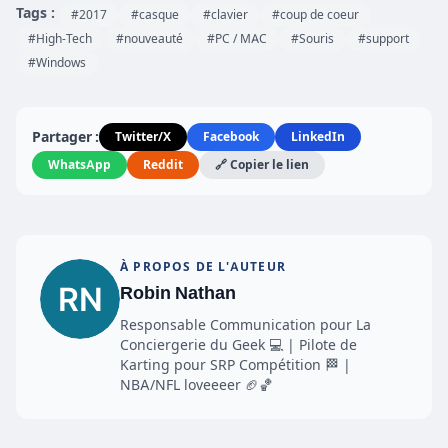
Tags :
#2017
#casque
#clavier
#coup de coeur
#High-Tech
#nouveauté
#PC / MAC
#Souris
#support
#Windows
Partager :
Twitter/X
Facebook
LinkedIn
WhatsApp
Reddit
🔗 Copier le lien
À PROPOS DE L'AUTEUR
Robin Nathan
Responsable Communication pour La
Conciergerie du Geek 💻 | Pilote de
Karting pour SRP Compétition 🏁 |
NBA/NFL loveeeer 🏈🏀