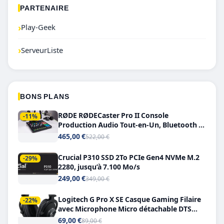
PARTENAIRE
›
Play-Geek
›
ServeurListe
BONS PLANS
RØDE RØDECaster Pro II Console
-11%
Production Audio Tout-en-Un, Bluetooth et
Double USB-C
465,00 €
522,00 €
Crucial P310 SSD 2To PCIe Gen4 NVMe M.2
-29%
2280, jusqu’à 7.100 Mo/s
249,00 €
349,00 €
Logitech G Pro X SE Casque Gaming Filaire
-22%
avec Microphone Micro détachable DTS
Headphone X 7.1
69,00 €
89,00 €