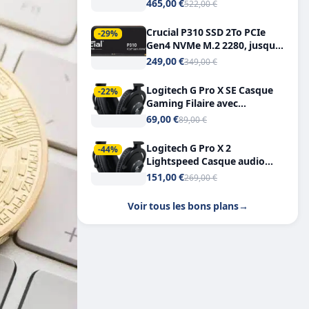
Tout-en-Un, Bluetooth et
465,00 €
522,00 €
Double USB-C
Crucial P310 SSD 2To PCIe
-29%
Gen4 NVMe M.2 2280, jusqu’à
7.100 Mo/s
249,00 €
349,00 €
Logitech G Pro X SE Casque
-22%
Gaming Filaire avec
Microphone Micro
69,00 €
89,00 €
détachable DTS Headphone X
7.1
Logitech G Pro X 2
-44%
Lightspeed Casque audio
bluetooth
151,00 €
269,00 €
Voir tous les bons plans
→