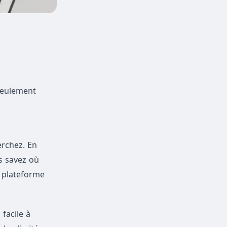
 seulement
erchez. En
s savez où
a plateforme
facile à