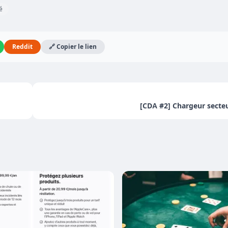
é
Reddit
🔗 Copier le lien
[CDA #2] Chargeur secteu