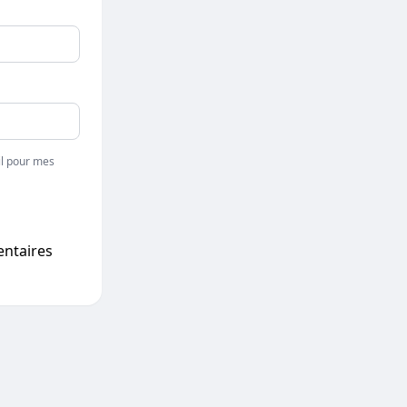
l pour mes
entaires