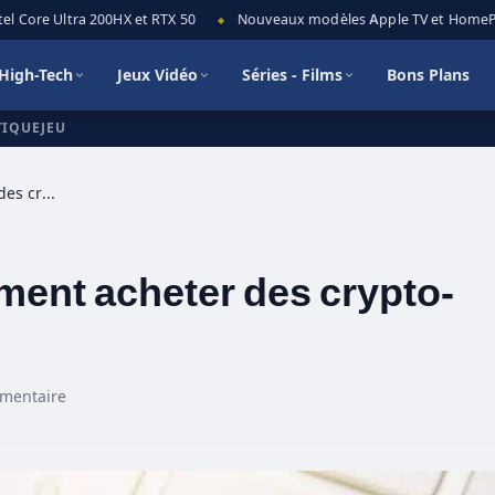
 Core Ultra 200HX et RTX 50
Nouveaux modèles Apple TV et HomePod m
◆
High-Tech
Jeux Vidéo
Séries - Films
Bons Plans
TIQUEJEU
Crypto-Geek#3 Mais comment acheter des crypto-monnaies ?
ent acheter des crypto-
mentaire