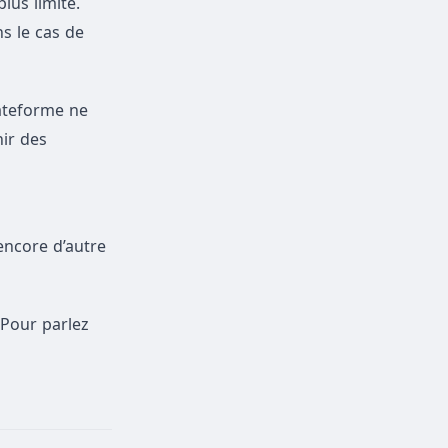
lus limité.
s le cas de
lateforme ne
ir des
encore d’autre
 Pour parlez