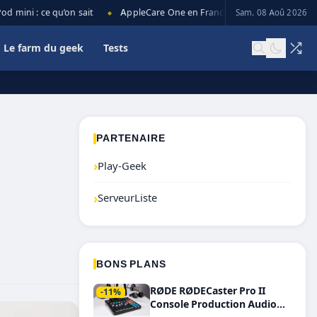
ini : ce qu’on sait
AppleCare One en France : prix, couverture et li
Sam. 08 Aoû 2026
◆
Le farm du geek
Tests
PARTENAIRE
›
Play-Geek
›
ServeurListe
BONS PLANS
RØDE RØDECaster Pro II
-11%
Console Production Audio