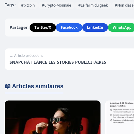
Tags :
#bitcoin
#Crypto-Monnaie
#Le farm du geek
#Non class
Partager :
Twitter/X
Facebook
LinkedIn
WhatsApp
← Article précédent
SNAPCHAT LANCE LES STORIES PUBLICITAIRES
📖 Articles similaires