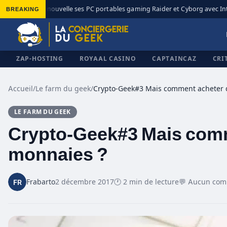
BREAKING
MSI renouvelle ses PC portables gaming Raider et Cyborg avec Intel
◆
ZAP-HOSTING
ROYAAL CASINO
CAPTAINCAZ
CRI
Accueil
/
Le farm du geek
/
LE FARM DU GEEK
✕
Crypto-Geek#3 Mais comm
monnaies ?
Frabarto
2 décembre 2017
🕐 2 min de lecture
💬 Aucun com