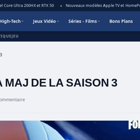
Core Ultra 200HX et RTX 50
Nouveaux modèles Apple TV et HomePod mi
◆
High-Tech
Jeux Vidéo
Séries - Films
Bons Plans
TIQUEJEU
3
A MAJ DE LA SAISON 3
commentaire