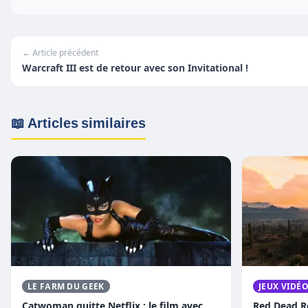
← Article précédent
Warcraft III est de retour avec son Invitational !
📖 Articles similaires
LE FARM DU GEEK
JEUX VIDÉ
Catwoman quitte Netflix : le film avec
Red Dead R