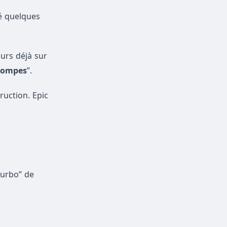
é quelques
ours déjà sur
pompes
”.
ruction. Epic
turbo” de