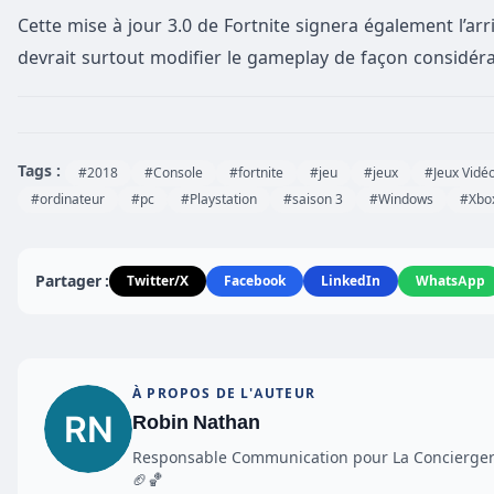
Cette mise à jour 3.0 de Fortnite signera également l’ar
devrait surtout modifier le gameplay de façon considéra
Tags :
#2018
#Console
#fortnite
#jeu
#jeux
#Jeux Vidé
#ordinateur
#pc
#Playstation
#saison 3
#Windows
#Xbo
Partager :
Twitter/X
Facebook
LinkedIn
WhatsApp
À PROPOS DE L'AUTEUR
Robin Nathan
Responsable Communication pour La Conciergerie
🏈🏀