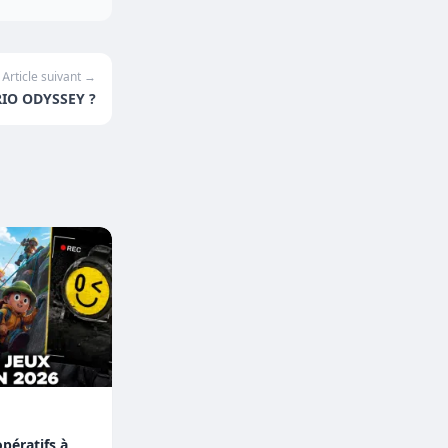
Article suivant →
IO ODYSSEY ?
pératifs à