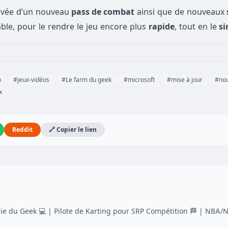
rivée d’un nouveau
pass de combat
ainsi que de nouveaux
ble, pour le rendre le jeu encore plus
rapide
, tout en le
si
o
#jeux-vidéos
#Le farm du geek
#microsoft
#mise à jour
#no
x
Reddit
🔗 Copier le lien
 du Geek 💻 | Pilote de Karting pour SRP Compétition 🏁 | NBA/N