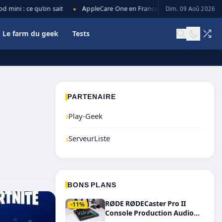
ni : ce qu’on sait
AppleCare One en France : prix, couverture et lim
Dim. 09 Aoû 2026
◆
Le farm du geek
Tests
PARTENAIRE
›
Play-Geek
›
ServeurListe
BONS PLANS
RØDE RØDECaster Pro II
-11%
Console Production Audio