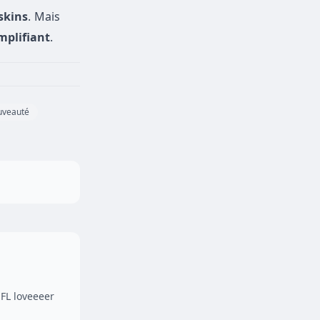
skins
. Mais
mplifiant
.
uveauté
FL loveeeer