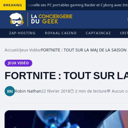
BREAKING
MSI renouvelle ses PC portables gaming Raider et Cyborg avec Intel 
◆
ZAP-HOSTING
ROYAAL CASINO
CAPTAINCAZ
CRI
Accueil
/
Jeux Vidéo
/
FORTNITE : TOUT SUR LA MAJ DE LA SAISON 
JEUX VIDÉO
✕
FORTNITE : TOUT SUR L
Robin Nathan
22 février 2018
🕐 2 min de lecture
💬 Aucun 