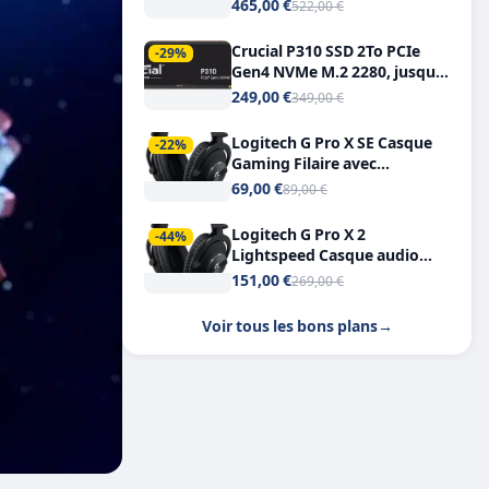
Tout-en-Un, Bluetooth et
465,00 €
522,00 €
Double USB-C
Crucial P310 SSD 2To PCIe
-29%
Gen4 NVMe M.2 2280, jusqu’à
7.100 Mo/s
249,00 €
349,00 €
Logitech G Pro X SE Casque
-22%
Gaming Filaire avec
Microphone Micro
69,00 €
89,00 €
détachable DTS Headphone X
7.1
Logitech G Pro X 2
-44%
Lightspeed Casque audio
bluetooth
151,00 €
269,00 €
Voir tous les bons plans
→