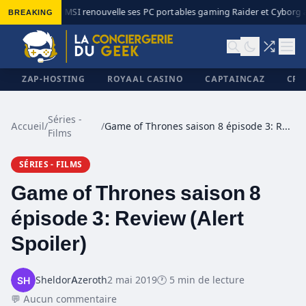
BREAKING
MSI renouvelle ses PC portables gaming Raider et Cyborg av
◆
ZAP-HOSTING
ROYAAL CASINO
CAPTAINCAZ
CRI
Séries -
Accueil
/
/
Game of Thrones saison 8 épisode 3: Review (Alert Spoiler)
Films
✕
SÉRIES - FILMS
Game of Thrones saison 8
épisode 3: Review (Alert
Spoiler)
SheldorAzeroth
2 mai 2019
🕐 5 min de lecture
💬 Aucun commentaire