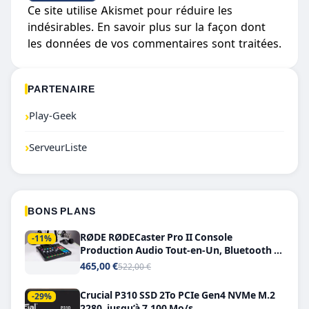
Ce site utilise Akismet pour réduire les
indésirables.
En savoir plus sur la façon dont
les données de vos commentaires sont traitées
.
PARTENAIRE
›
Play-Geek
›
ServeurListe
BONS PLANS
RØDE RØDECaster Pro II Console
-11%
Production Audio Tout-en-Un, Bluetooth et
Double USB-C
465,00 €
522,00 €
Crucial P310 SSD 2To PCIe Gen4 NVMe M.2
-29%
2280, jusqu’à 7.100 Mo/s