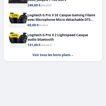
249,00 €
349,00 €
Logitech G Pro X SE Casque Gaming Filaire
-22%
avec Microphone Micro détachable DTS
Headphone X 7.1
69,00 €
89,00 €
Logitech G Pro X 2 Lightspeed Casque
-44%
audio bluetooth
151,00 €
269,00 €
Voir tous les bons plans
→