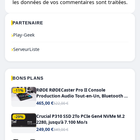
les données de vos commentaires sont traitées
.
PARTENAIRE
›
Play-Geek
›
ServeurListe
BONS PLANS
RØDE RØDECaster Pro II Console
-11%
Production Audio Tout-en-Un, Bluetooth et
Double USB-C
465,00 €
522,00 €
Crucial P310 SSD 2To PCIe Gen4 NVMe M.2
-29%
2280, jusqu’à 7.100 Mo/s
249,00 €
349,00 €