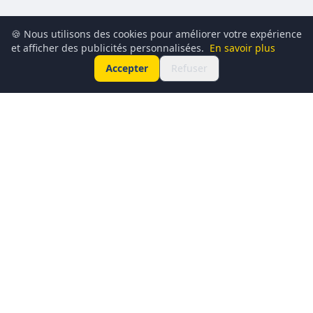
🍪 Nous utilisons des cookies pour améliorer votre expérience
et afficher des publicités personnalisées.
En savoir plus
Accepter
Refuser
Conciergerie du Geek est un média dédié à l’actualité
technologique, au gaming, à la culture geek et au
numérique. Chaque jour, nous partageons les dernières