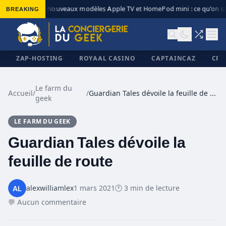
BREAKING
Nouveaux modèles Apple TV et HomePod mini : ce qu’on sa
◆
ZAP-HOSTING
ROYAAL CASINO
CAPTAINCAZ
CRI
Le farm du
Accueil
/
/
Guardian Tales dévoile la feuille de route
geek
✕
LE FARM DU GEEK
Guardian Tales dévoile la
feuille de route
alexwilliamlex
1 mars 2021
🕐 3 min de lecture
💬 Aucun commentaire