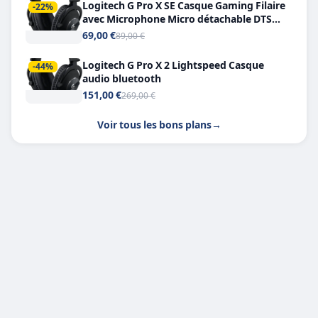
Logitech G Pro X SE Casque Gaming Filaire
-22%
avec Microphone Micro détachable DTS
Headphone X 7.1
69,00 €
89,00 €
Logitech G Pro X 2 Lightspeed Casque
-44%
audio bluetooth
151,00 €
269,00 €
Voir tous les bons plans
→