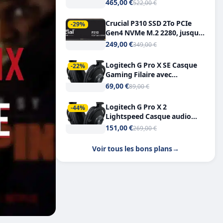
Tout-en-Un, Bluetooth et
465,00 €
522,00 €
Double USB-C
Crucial P310 SSD 2To PCIe
-29%
Gen4 NVMe M.2 2280, jusqu’à
7.100 Mo/s
249,00 €
349,00 €
Logitech G Pro X SE Casque
-22%
Gaming Filaire avec
Microphone Micro
69,00 €
89,00 €
détachable DTS Headphone X
7.1
Logitech G Pro X 2
-44%
Lightspeed Casque audio
bluetooth
151,00 €
269,00 €
Voir tous les bons plans
→