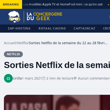
BREAKING
Nouveaux modèles Apple TV et HomePod mini : ce qu’on sait
A
◆
◆
ZAP-HOSTING
ROYAAL CASINO
CAPTAINCAZ
CRI
Accueil
/
Netflix
/
Sorties Netflix de la semaine du 22 au 28 février
NETFLIX
✕
Sorties Netflix de la sema
cirilla
1 mars 2021
🕐 2 min de lecture
💬 Aucun commentair