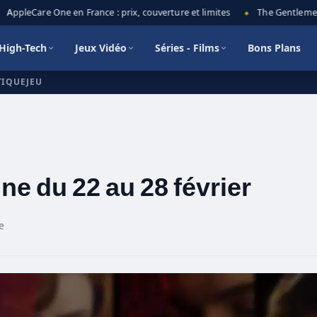
ppleCare One en France : prix, couverture et limites
The Gentlemen sai
◆
High-Tech
Jeux Vidéo
Séries - Films
Bons Plans
TIQUEJEU
ine du 22 au 28 février
e