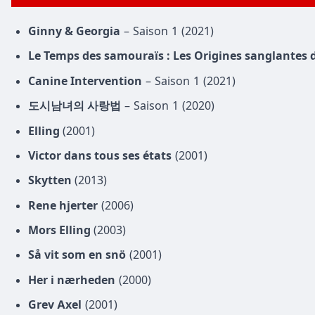
Ginny & Georgia
– Saison 1 (2021)
Le Temps des samouraïs : Les Origines sanglantes 
Canine Intervention
– Saison 1 (2021)
도시남녀의 사랑법
– Saison 1 (2020)
Elling
(2001)
Victor dans tous ses états
(2001)
Skytten
(2013)
Rene hjerter
(2006)
Mors Elling
(2003)
Så vit som en snö
(2001)
Her i nærheden
(2000)
Grev Axel
(2001)