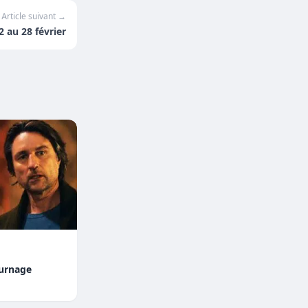
Article suivant →
 au 28 février
ournage