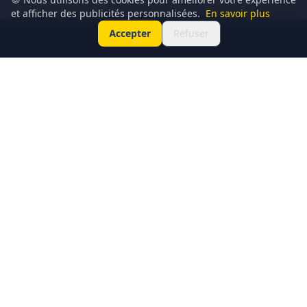
et afficher des publicités personnalisées.
En savoir plus
Accepter
Refuser
Conciergerie du Geek est un média dédié à l’actualité
technologique, au gaming, à la culture geek et au
numérique. Chaque jour, nous partageons les dernières
nouveautés, tendances et innovations à travers un contenu
clair, accessible et passionné.
Notre ambition : informer, divertir et rassembler une
communauté de curieux et de passionnés autour de l’univers
geek.
Catégories