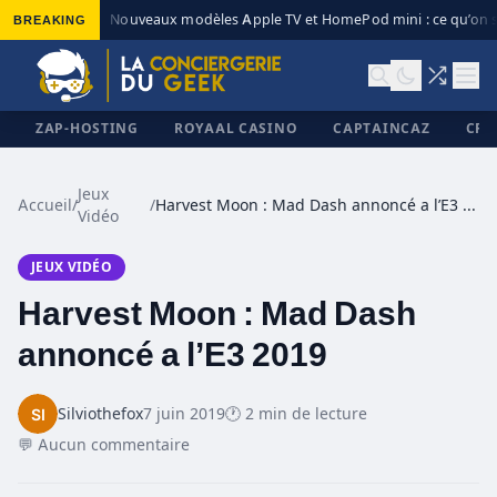
BREAKING
Nouveaux modèles Apple TV et HomePod mini : ce qu’on s
◆
ZAP-HOSTING
ROYAAL CASINO
CAPTAINCAZ
CRI
Jeux
Accueil
/
/
Harvest Moon : Mad Dash annoncé a l’E3 2019
Vidéo
✕
JEUX VIDÉO
Harvest Moon : Mad Dash
annoncé a l’E3 2019
Silviothefox
7 juin 2019
🕐 2 min de lecture
💬 Aucun commentaire