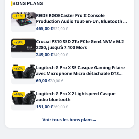
BONS PLANS
RØDE RØDECaster Pro II Console
-11%
Production Audio Tout-en-Un, Bluetooth et
Double USB-C
465,00 €
522,00 €
Crucial P310 SSD 2To PCIe Gen4 NVMe M.2
-29%
2280, jusqu’à 7.100 Mo/s
249,00 €
349,00 €
Logitech G Pro X SE Casque Gaming Filaire
-22%
avec Microphone Micro détachable DTS
Headphone X 7.1
69,00 €
89,00 €
Logitech G Pro X 2 Lightspeed Casque
-44%
audio bluetooth
151,00 €
269,00 €
Voir tous les bons plans
→