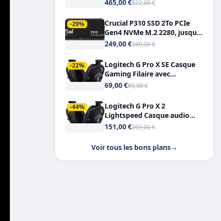
Tout-en-Un, Bluetooth et
465,00 €
522,00 €
Double USB-C
Crucial P310 SSD 2To PCIe
-29%
Gen4 NVMe M.2 2280, jusqu’à
7.100 Mo/s
249,00 €
349,00 €
Logitech G Pro X SE Casque
-22%
Gaming Filaire avec
Microphone Micro
69,00 €
89,00 €
détachable DTS Headphone X
7.1
Logitech G Pro X 2
-44%
Lightspeed Casque audio
bluetooth
151,00 €
269,00 €
Voir tous les bons plans
→