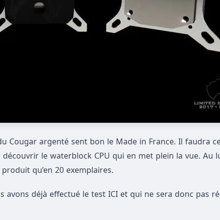
 du Cougar argenté sent bon le Made in France. Il faudra 
 découvrir le waterblock CPU qui en met plein la vue. Au l
 produit qu’en 20 exemplaires.
 avons déjà effectué le test ICI et qui ne sera donc pas ré