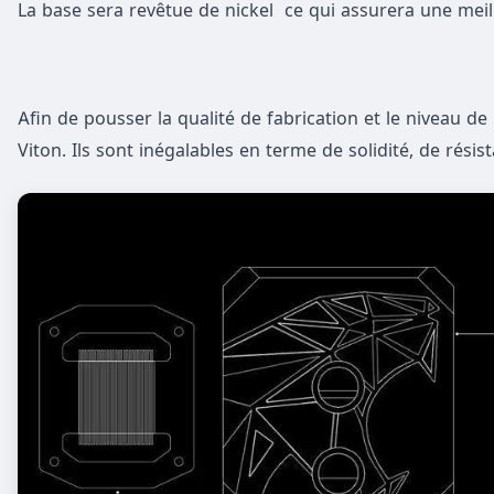
La base sera revêtue de nickel ce qui assurera une meill
Afin de pousser la qualité de fabrication et le niveau d
Viton. Ils sont inégalables en terme de solidité, de ré