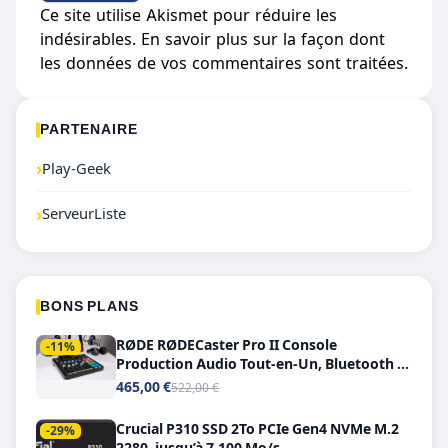
Ce site utilise Akismet pour réduire les
indésirables.
En savoir plus sur la façon dont
les données de vos commentaires sont traitées
.
PARTENAIRE
›
Play-Geek
›
ServeurListe
BONS PLANS
RØDE RØDECaster Pro II Console
-11%
Production Audio Tout-en-Un, Bluetooth et
Double USB-C
465,00 €
522,00 €
Crucial P310 SSD 2To PCIe Gen4 NVMe M.2
-29%
2280, jusqu’à 7.100 Mo/s