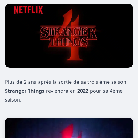
Plus de 2 ans après la sortie de sa troisième saison,
Stranger Things
reviendra en
2022
pour sa 4ème
saison.