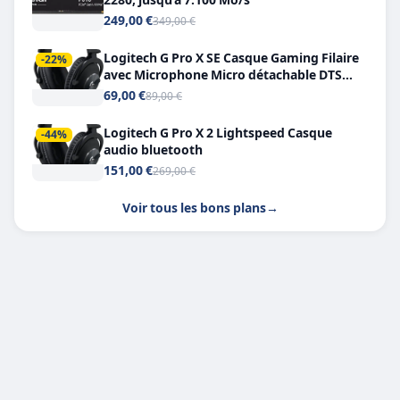
249,00 €
349,00 €
Logitech G Pro X SE Casque Gaming Filaire
-22%
avec Microphone Micro détachable DTS
Headphone X 7.1
69,00 €
89,00 €
Logitech G Pro X 2 Lightspeed Casque
-44%
audio bluetooth
151,00 €
269,00 €
Voir tous les bons plans
→