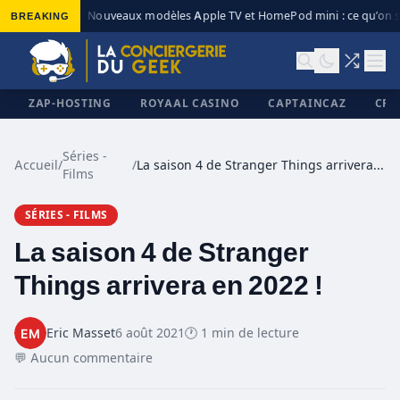
BREAKING
Nouveaux modèles Apple TV et HomePod mini : ce qu’on sa
◆
ZAP-HOSTING
ROYAAL CASINO
CAPTAINCAZ
CRI
Séries -
Accueil
/
/
La saison 4 de Stranger Things arrivera en 2022 !
Films
✕
SÉRIES - FILMS
La saison 4 de Stranger
Things arrivera en 2022 !
Eric Masset
6 août 2021
🕐 1 min de lecture
💬 Aucun commentaire