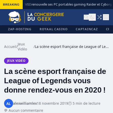
BREAKING
MSI renouvelle ses PC portables gaming Raider et Cyborg a
◆
ZAP-HOSTING
ROYAAL CASINO
CAPTAINCAZ
CRI
Jeux
Accueil
/
/
La scène esport française de League of Legends vous donne rendez-vous en 2020 !
Vidéo
✕
JEUX VIDÉO
La scène esport française de
League of Legends vous
donne rendez-vous en 2020 !
alexwilliamlex
18 novembre 2019
🕐 5 min de lecture
💬 Aucun commentaire