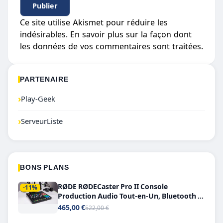
Ce site utilise Akismet pour réduire les
indésirables.
En savoir plus sur la façon dont
les données de vos commentaires sont traitées
.
PARTENAIRE
›
Play-Geek
›
ServeurListe
BONS PLANS
RØDE RØDECaster Pro II Console
-11%
Production Audio Tout-en-Un, Bluetooth et
Double USB-C
465,00 €
522,00 €