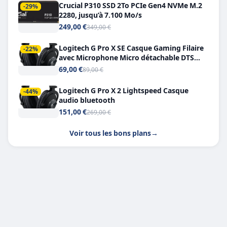
Crucial P310 SSD 2To PCIe Gen4 NVMe M.2
-29%
2280, jusqu’à 7.100 Mo/s
249,00 €
349,00 €
Logitech G Pro X SE Casque Gaming Filaire
-22%
avec Microphone Micro détachable DTS
Headphone X 7.1
69,00 €
89,00 €
Logitech G Pro X 2 Lightspeed Casque
-44%
audio bluetooth
151,00 €
269,00 €
Voir tous les bons plans
→