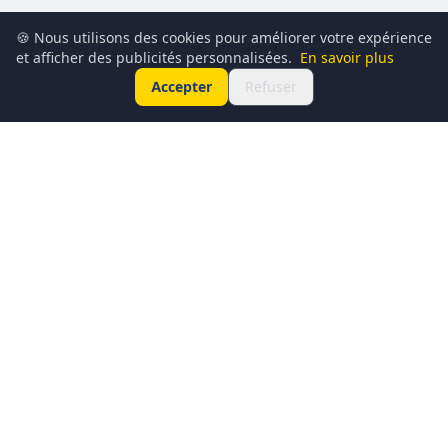
🍪 Nous utilisons des cookies pour améliorer votre expérience
et afficher des publicités personnalisées.
En savoir plus
Accepter
Refuser
Conciergerie du Geek est un média dédié à l’actualité
technologique, au gaming, à la culture geek et au
numérique. Chaque jour, nous partageons les dernières