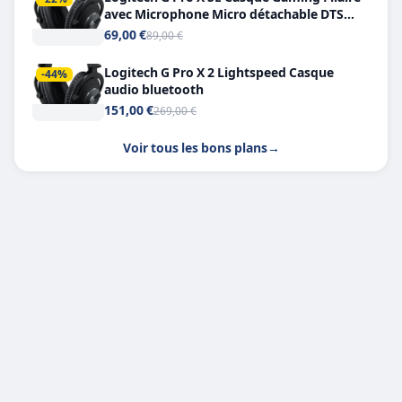
avec Microphone Micro détachable DTS
Headphone X 7.1
69,00 €
89,00 €
Logitech G Pro X 2 Lightspeed Casque
-44%
audio bluetooth
151,00 €
269,00 €
Voir tous les bons plans
→