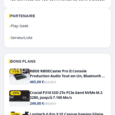
PARTENAIRE
›
Play-Geek
›
ServeurListe
BONS PLANS
RØDE RØDECaster Pro II Console
-11%
Production Audio Tout-en-Un, Bluetooth et
Double USB-C
465,00 €
522,00 €
Crucial P310 SSD 2To PCIe Gen4 NVMe M.2
-29%
2280, jusqu’à 7.100 Mo/s
249,00 €
349,00 €
Logitech G Pro X SE Casque Gaming Filaire
-22%