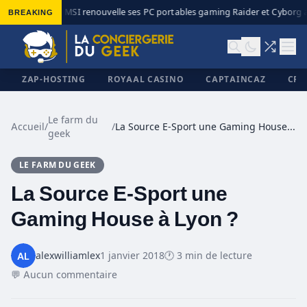
BREAKING
MSI renouvelle ses PC portables gaming Raider et Cyborg av
◆
ZAP-HOSTING
ROYAAL CASINO
CAPTAINCAZ
CRI
Le farm du
Accueil
/
/
La Source E-Sport une Gaming House à Lyon ?
geek
✕
LE FARM DU GEEK
La Source E-Sport une
Gaming House à Lyon ?
alexwilliamlex
1 janvier 2018
🕐 3 min de lecture
💬 Aucun commentaire