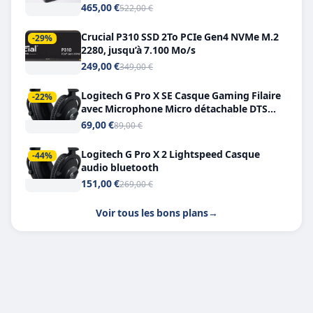
Double USB-C
465,00 €
522,00 €
Crucial P310 SSD 2To PCIe Gen4 NVMe M.2
-29%
2280, jusqu’à 7.100 Mo/s
249,00 €
349,00 €
Logitech G Pro X SE Casque Gaming Filaire
-22%
avec Microphone Micro détachable DTS
Headphone X 7.1
69,00 €
89,00 €
Logitech G Pro X 2 Lightspeed Casque
-44%
audio bluetooth
151,00 €
269,00 €
Voir tous les bons plans
→