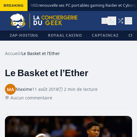
BREAKING
MSI renouvelle ses PC portables gaming Raider et Cyborg a
◆
ZAP-HOSTING
ROYAAL CASINO
CAPTAINCAZ
CRI
Accueil
/
Le Basket et l’Ether
Le Basket et l’Ether
✕
Maxime
11 août 2018
🕐 2 min de lecture
💬 Aucun commentaire