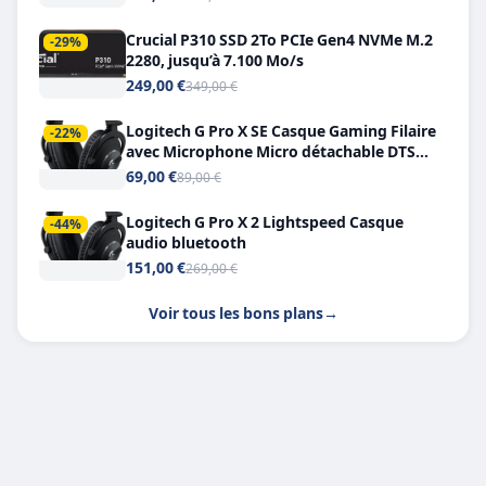
Crucial P310 SSD 2To PCIe Gen4 NVMe M.2
-29%
2280, jusqu’à 7.100 Mo/s
249,00 €
349,00 €
Logitech G Pro X SE Casque Gaming Filaire
-22%
avec Microphone Micro détachable DTS
Headphone X 7.1
69,00 €
89,00 €
Logitech G Pro X 2 Lightspeed Casque
-44%
audio bluetooth
151,00 €
269,00 €
Voir tous les bons plans
→