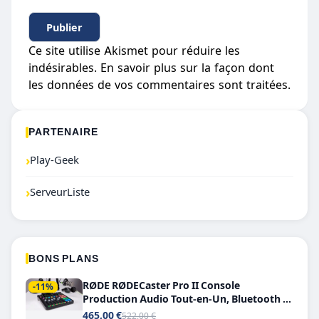
Ce site utilise Akismet pour réduire les
indésirables.
En savoir plus sur la façon dont
les données de vos commentaires sont traitées
.
PARTENAIRE
›
Play-Geek
›
ServeurListe
BONS PLANS
RØDE RØDECaster Pro II Console
-11%
Production Audio Tout-en-Un, Bluetooth et
Double USB-C
465,00 €
522,00 €