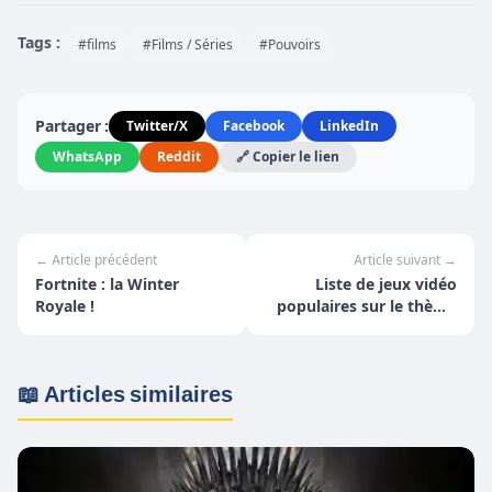
Tags :
#films
#Films / Séries
#Pouvoirs
Partager :
Twitter/X
Facebook
LinkedIn
WhatsApp
Reddit
🔗 Copier le lien
← Article précédent
Article suivant →
Fortnite : la Winter
Liste de jeux vidéo
Royale !
populaires sur le thème
du casino
📖 Articles similaires