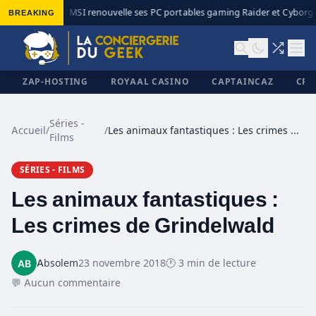
BREAKING
MSI renouvelle ses PC portables gaming Raider et Cyborg a
◆
ZAP-HOSTING
ROYAAL CASINO
CAPTAINCAZ
CRI
Séries -
Accueil
/
/
Les animaux fantastiques : Les crimes de Grindelwald
Films
✕
SÉRIES - FILMS
Les animaux fantastiques :
Les crimes de Grindelwald
Absolem
23 novembre 2018
🕐 3 min de lecture
💬 Aucun commentaire