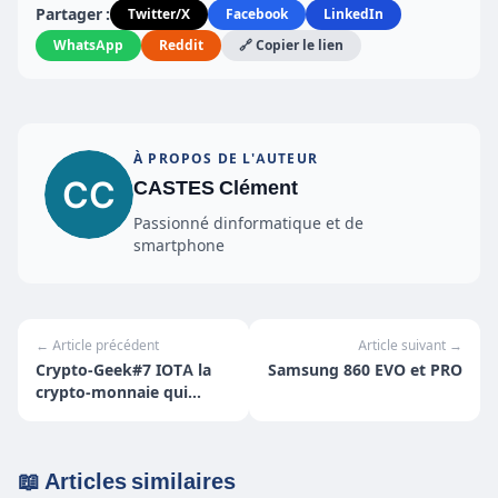
Partager :
Twitter/X
Facebook
LinkedIn
WhatsApp
Reddit
🔗 Copier le lien
À PROPOS DE L'AUTEUR
CASTES Clément
Passionné dinformatique et de
smartphone
← Article précédent
Article suivant →
Crypto-Geek#7 IOTA la
Samsung 860 EVO et PRO
crypto-monnaie qui
tangle le game !
📖 Articles similaires