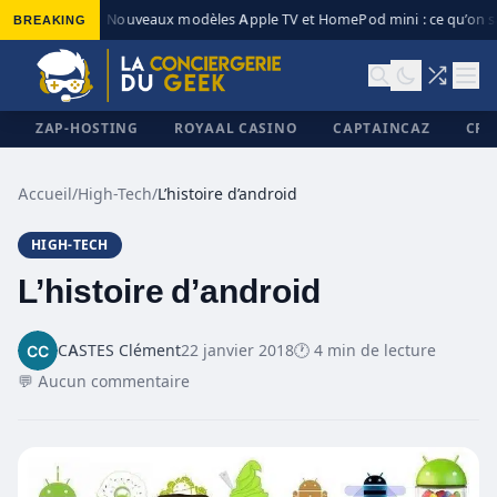
BREAKING
Nouveaux modèles Apple TV et HomePod mini : ce qu’on sa
◆
ZAP-HOSTING
ROYAAL CASINO
CAPTAINCAZ
CRI
Accueil
/
High-Tech
/
L’histoire d’android
HIGH-TECH
✕
L’histoire d’android
CASTES Clément
22 janvier 2018
🕐 4 min de lecture
💬 Aucun commentaire