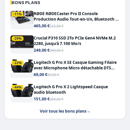
BONS PLANS
RØDE RØDECaster Pro II Console
-11%
Production Audio Tout-en-Un, Bluetooth et
Double USB-C
465,00 €
522,00 €
Crucial P310 SSD 2To PCIe Gen4 NVMe M.2
-29%
2280, jusqu’à 7.100 Mo/s
249,00 €
349,00 €
Logitech G Pro X SE Casque Gaming Filaire
-22%
avec Microphone Micro détachable DTS
Headphone X 7.1
69,00 €
89,00 €
Logitech G Pro X 2 Lightspeed Casque
-44%
audio bluetooth
151,00 €
269,00 €
Voir tous les bons plans
→