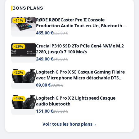
BONS PLANS
RØDE RØDECaster Pro II Console
-11%
Production Audio Tout-en-Un, Bluetooth et
Double USB-C
465,00 €
522,00 €
Crucial P310 SSD 2To PCIe Gen4 NVMe M.2
-29%
2280, jusqu’à 7.100 Mo/s
249,00 €
349,00 €
Logitech G Pro X SE Casque Gaming Filaire
-22%
avec Microphone Micro détachable DTS
Headphone X 7.1
69,00 €
89,00 €
Logitech G Pro X 2 Lightspeed Casque
-44%
audio bluetooth
151,00 €
269,00 €
Voir tous les bons plans
→