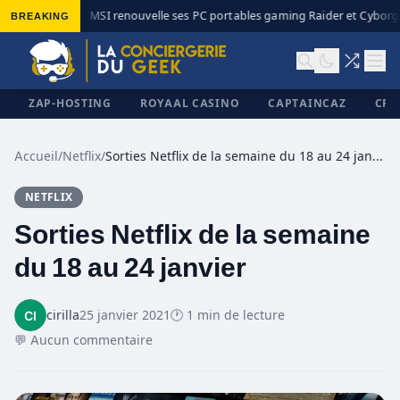
BREAKING
MSI renouvelle ses PC portables gaming Raider et Cyborg a
◆
ZAP-HOSTING
ROYAAL CASINO
CAPTAINCAZ
CRI
Accueil
/
Netflix
/
Sorties Netflix de la semaine du 18 au 24 janvier
NETFLIX
✕
Sorties Netflix de la semaine
du 18 au 24 janvier
cirilla
25 janvier 2021
🕐 1 min de lecture
💬 Aucun commentaire