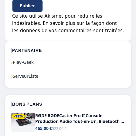
Ce site utilise Akismet pour réduire les
indésirables.
En savoir plus sur la façon dont
les données de vos commentaires sont traitées
.
PARTENAIRE
›
Play-Geek
›
ServeurListe
BONS PLANS
RØDE RØDECaster Pro II Console
-11%
Production Audio Tout-en-Un, Bluetooth et
Double USB-C
465,00 €
522,00 €