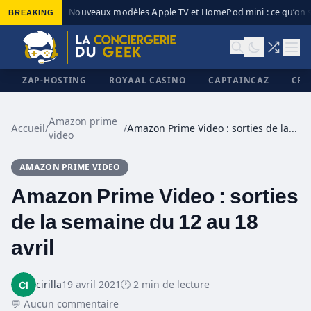
BREAKING
Nouveaux modèles Apple TV et HomePod mini : ce qu’on s
◆
ZAP-HOSTING
ROYAAL CASINO
CAPTAINCAZ
CRI
Amazon prime
Accueil
/
/
Amazon Prime Video : sorties de la semaine du 12 au 18 avril
video
✕
AMAZON PRIME VIDEO
Amazon Prime Video : sorties
de la semaine du 12 au 18
avril
cirilla
19 avril 2021
🕐 2 min de lecture
💬 Aucun commentaire