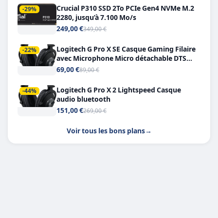
Crucial P310 SSD 2To PCIe Gen4 NVMe M.2
-29%
2280, jusqu’à 7.100 Mo/s
249,00 €
349,00 €
Logitech G Pro X SE Casque Gaming Filaire
-22%
avec Microphone Micro détachable DTS
Headphone X 7.1
69,00 €
89,00 €
Logitech G Pro X 2 Lightspeed Casque
-44%
audio bluetooth
151,00 €
269,00 €
Voir tous les bons plans
→