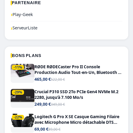
PARTENAIRE
›
Play-Geek
›
ServeurListe
BONS PLANS
RØDE RØDECaster Pro II Console
-11%
Production Audio Tout-en-Un, Bluetooth et
Double USB-C
465,00 €
522,00 €
Crucial P310 SSD 2To PCIe Gen4 NVMe M.2
-29%
2280, jusqu’à 7.100 Mo/s
249,00 €
349,00 €
Logitech G Pro X SE Casque Gaming Filaire
-22%
avec Microphone Micro détachable DTS
Headphone X 7.1
69,00 €
89,00 €