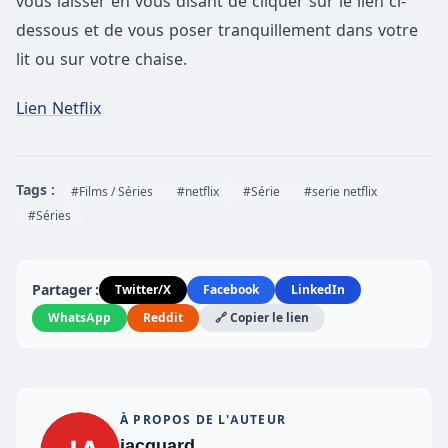
vous laisser en vous disant de cliquer sur le lien ci-
dessous et de vous poser tranquillement dans votre
lit ou sur votre chaise.
Lien Netflix
Tags :
#Films / Séries
#netflix
#Série
#serie netflix
#Séries
Partager :
Twitter/X
Facebook
LinkedIn
WhatsApp
Reddit
🔗 Copier le lien
À PROPOS DE L'AUTEUR
jacquard