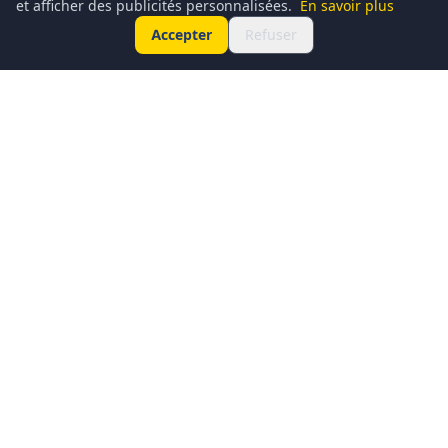
et afficher des publicités personnalisées.
En savoir plus
Accepter
Refuser
Conciergerie du Geek est un média dédié à l’actualité
technologique, au gaming, à la culture geek et au
numérique. Chaque jour, nous partageons les dernières
nouveautés, tendances et innovations à travers un contenu
clair, accessible et passionné.
Notre ambition : informer, divertir et rassembler une