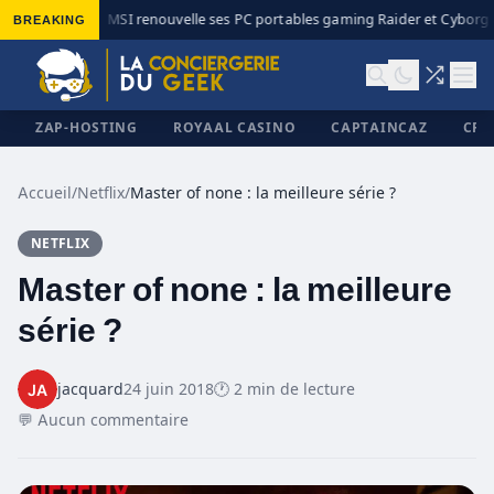
BREAKING
MSI renouvelle ses PC portables gaming Raider et Cyborg a
◆
ZAP-HOSTING
ROYAAL CASINO
CAPTAINCAZ
CRI
Accueil
/
Netflix
/
Master of none : la meilleure série ?
NETFLIX
✕
Master of none : la meilleure
série ?
jacquard
24 juin 2018
🕐 2 min de lecture
💬 Aucun commentaire