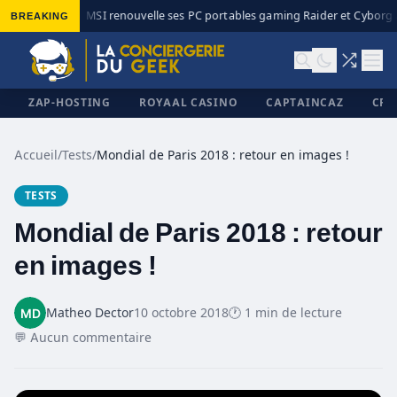
BREAKING
MSI renouvelle ses PC portables gaming Raider et Cyborg a
◆
ZAP-HOSTING
ROYAAL CASINO
CAPTAINCAZ
CRI
Accueil
/
Tests
/
Mondial de Paris 2018 : retour en images !
TESTS
✕
Mondial de Paris 2018 : retour
en images !
Matheo Dector
10 octobre 2018
🕐 1 min de lecture
💬 Aucun commentaire