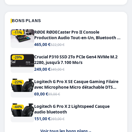
BONS PLANS
RØDE RØDECaster Pro II Console
-11%
Production Audio Tout-en-Un, Bluetooth et
Double USB-C
465,00 €
522,00 €
Crucial P310 SSD 2To PCIe Gen4 NVMe M.2
-29%
2280, jusqu’à 7.100 Mo/s
249,00 €
349,00 €
Logitech G Pro X SE Casque Gaming Filaire
-22%
avec Microphone Micro détachable DTS
Headphone X 7.1
69,00 €
89,00 €
Logitech G Pro X 2 Lightspeed Casque
-44%
audio bluetooth
151,00 €
269,00 €
Voir tous les bons plans
→