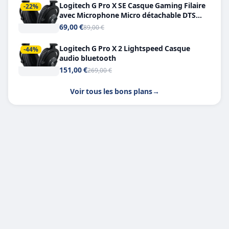
Logitech G Pro X SE Casque Gaming Filaire
-22%
avec Microphone Micro détachable DTS
Headphone X 7.1
69,00 €
89,00 €
Logitech G Pro X 2 Lightspeed Casque
-44%
audio bluetooth
151,00 €
269,00 €
Voir tous les bons plans
→