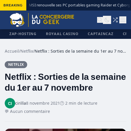
BREAKING
MSI renouvelle ses PC portables gaming Raider et Cyborg a
◆
ZAP-HOSTING
ROYAAL CASINO
CAPTAINCAZ
CRI
Accueil
/
Netflix
/
Netflix : Sorties de la semaine du 1er au 7 novembre
NETFLIX
✕
Netflix : Sorties de la semaine
du 1er au 7 novembre
cirilla
8 novembre 2021
🕐 2 min de lecture
💬 Aucun commentaire