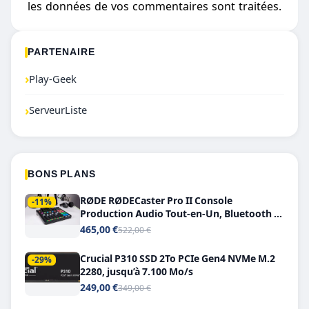
les données de vos commentaires sont traitées
.
PARTENAIRE
›
Play-Geek
›
ServeurListe
BONS PLANS
RØDE RØDECaster Pro II Console
-11%
Production Audio Tout-en-Un, Bluetooth et
Double USB-C
465,00 €
522,00 €
Crucial P310 SSD 2To PCIe Gen4 NVMe M.2
-29%
2280, jusqu’à 7.100 Mo/s
249,00 €
349,00 €