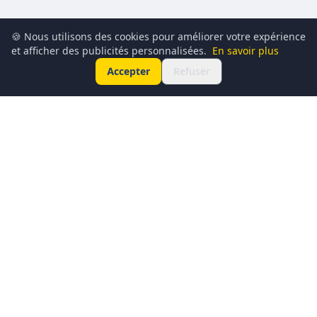
🍪 Nous utilisons des cookies pour améliorer votre expérience
et afficher des publicités personnalisées.
En savoir plus
Accepter
Refuser
Conciergerie du Geek est un média dédié à l’actualité
technologique, au gaming, à la culture geek et au
numérique. Chaque jour, nous partageons les dernières