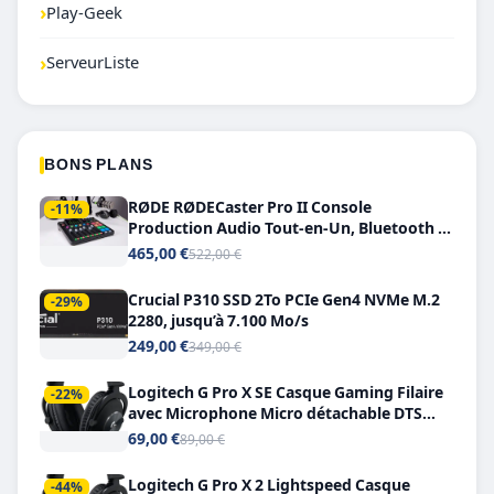
›
Play-Geek
›
ServeurListe
BONS PLANS
RØDE RØDECaster Pro II Console
-11%
Production Audio Tout-en-Un, Bluetooth et
Double USB-C
465,00 €
522,00 €
Crucial P310 SSD 2To PCIe Gen4 NVMe M.2
-29%
2280, jusqu’à 7.100 Mo/s
249,00 €
349,00 €
Logitech G Pro X SE Casque Gaming Filaire
-22%
avec Microphone Micro détachable DTS
Headphone X 7.1
69,00 €
89,00 €
Logitech G Pro X 2 Lightspeed Casque
-44%