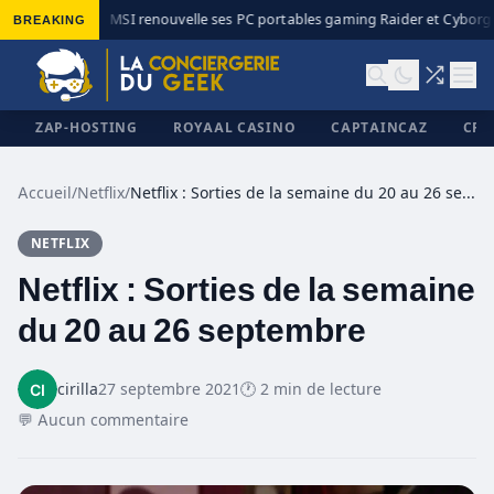
BREAKING
MSI renouvelle ses PC portables gaming Raider et Cyborg a
◆
ZAP-HOSTING
ROYAAL CASINO
CAPTAINCAZ
CRI
Accueil
/
Netflix
/
Netflix : Sorties de la semaine du 20 au 26 septembre
NETFLIX
✕
Netflix : Sorties de la semaine
du 20 au 26 septembre
cirilla
27 septembre 2021
🕐 2 min de lecture
💬 Aucun commentaire