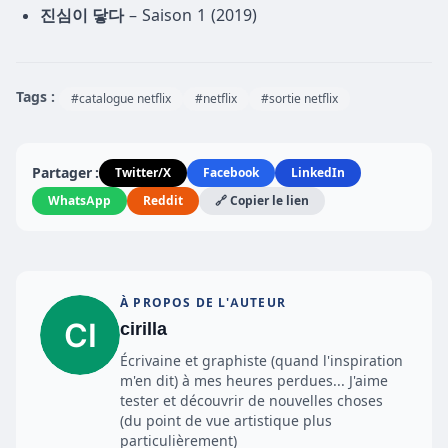
진심이 닿다
– Saison 1 (2019)
Tags :
#catalogue netflix
#netflix
#sortie netflix
Partager :
Twitter/X
Facebook
LinkedIn
WhatsApp
Reddit
🔗 Copier le lien
À PROPOS DE L'AUTEUR
cirilla
Écrivaine et graphiste (quand l'inspiration
m'en dit) à mes heures perdues... J'aime
tester et découvrir de nouvelles choses
(du point de vue artistique plus
particulièrement)