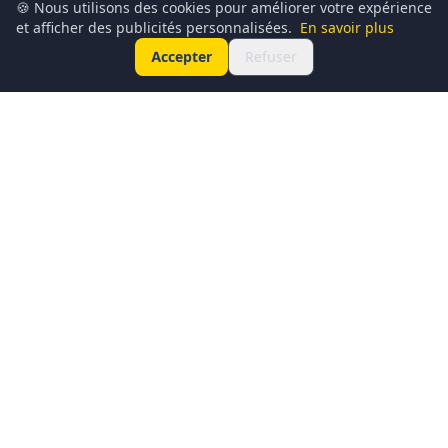
🍪 Nous utilisons des cookies pour améliorer votre expérience
et afficher des publicités personnalisées.
En savoir plus
Accepter
Refuser
Conciergerie du Geek est un média dédié à l’actualité
technologique, au gaming, à la culture geek et au
numérique. Chaque jour, nous partageons les dernières
nouveautés, tendances et innovations à travers un contenu
clair, accessible et passionné.