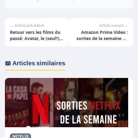
← Article précédent
Article suivant →
Retour vers les films du
Amazon Prime Video :
passé: Avatar, le (seul?)
sorties de la semaine du
chef d'œuvre en 3D
30 août au 5 septembre
📖 Articles similaires
NETFLIX