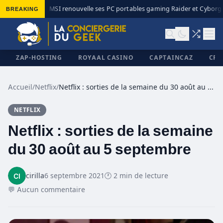
BREAKING
MSI renouvelle ses PC portables gaming Raider et Cyborg a
◆
ZAP-HOSTING
ROYAAL CASINO
CAPTAINCAZ
CRI
Accueil
/
Netflix
/
Netflix : sorties de la semaine du 30 août au 5 septembre
NETFLIX
✕
Netflix : sorties de la semaine
du 30 août au 5 septembre
cirilla
6 septembre 2021
🕐 2 min de lecture
💬 Aucun commentaire