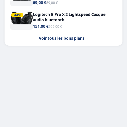
Headphone X 7.1
69,00 €
89,00 €
Logitech G Pro X 2 Lightspeed Casque
-44%
audio bluetooth
151,00 €
269,00 €
Voir tous les bons plans
→