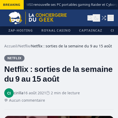
BREAKING
MSI renouvelle ses PC portables gaming Raider et Cyborg a
◆
ZAP-HOSTING
ROYAAL CASINO
CAPTAINCAZ
CRI
Accueil
/
Netflix
/
Netflix : sorties de la semaine du 9 au 15 août
NETFLIX
✕
Netflix : sorties de la semaine
du 9 au 15 août
cirilla
16 août 2021
🕐 2 min de lecture
💬 Aucun commentaire