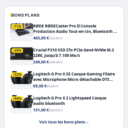
BONS PLANS
RØDE RØDECaster Pro II Console
-11%
Production Audio Tout-en-Un, Bluetooth et
Double USB-C
465,00 €
522,00 €
Crucial P310 SSD 2To PCIe Gen4 NVMe M.2
-29%
2280, jusqu’à 7.100 Mo/s
249,00 €
349,00 €
Logitech G Pro X SE Casque Gaming Filaire
-22%
avec Microphone Micro détachable DTS
Headphone X 7.1
69,00 €
89,00 €
Logitech G Pro X 2 Lightspeed Casque
-44%
audio bluetooth
151,00 €
269,00 €
Voir tous les bons plans
→