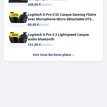
249,00 €
349,00 €
Logitech G Pro X SE Casque Gaming Filaire
-22%
avec Microphone Micro détachable DTS
Headphone X 7.1
69,00 €
89,00 €
Logitech G Pro X 2 Lightspeed Casque
-44%
audio bluetooth
151,00 €
269,00 €
Voir tous les bons plans
→