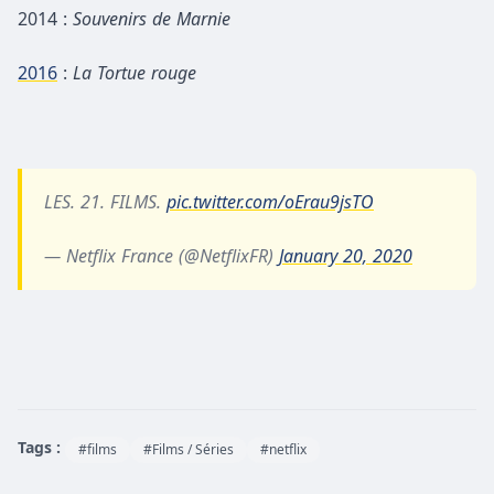
2014 :
Souvenirs de Marnie
2016
:
La Tortue rouge
LES. 21. FILMS.
pic.twitter.com/oErau9jsTO
— Netflix France (@NetflixFR)
January 20, 2020
Tags :
#films
#Films / Séries
#netflix