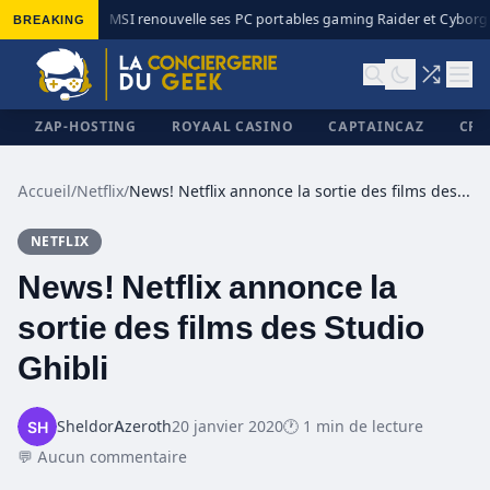
BREAKING
MSI renouvelle ses PC portables gaming Raider et Cyborg a
◆
ZAP-HOSTING
ROYAAL CASINO
CAPTAINCAZ
CRI
Accueil
/
Netflix
/
News! Netflix annonce la sortie des films des Studio Ghibli
NETFLIX
✕
News! Netflix annonce la
sortie des films des Studio
Ghibli
SheldorAzeroth
20 janvier 2020
🕐 1 min de lecture
💬 Aucun commentaire