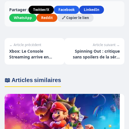
Partager :
Twitter/X
Facebook
LinkedIn
WhatsApp
Reddit
🔗 Copier le lien
← Article précédent
Article suivant →
Xbox: Le Console
Spinning Out : critique
Streaming arrive en
sans spoilers de la série
France !
Netflix
📖 Articles similaires