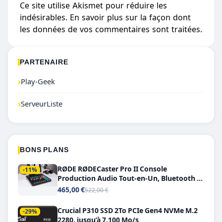
Ce site utilise Akismet pour réduire les
indésirables.
En savoir plus sur la façon dont
les données de vos commentaires sont traitées
.
PARTENAIRE
›
Play-Geek
›
ServeurListe
BONS PLANS
RØDE RØDECaster Pro II Console
-11%
Production Audio Tout-en-Un, Bluetooth et
Double USB-C
465,00 €
522,00 €
Crucial P310 SSD 2To PCIe Gen4 NVMe M.2
-29%
2280, jusqu’à 7.100 Mo/s