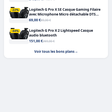
Logitech G Pro X SE Casque Gaming Filaire
-22%
avec Microphone Micro détachable DTS
Headphone X 7.1
69,00 €
89,00 €
Logitech G Pro X 2 Lightspeed Casque
-44%
audio bluetooth
151,00 €
269,00 €
Voir tous les bons plans
→