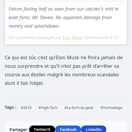
Falcon fairing half as seen from our catcher’s mitt in
boat form, Mr. Steven. No apparent damage from
reentry and splashdown.
Une publication partagée par
Elon Musk
(@elonmusk) le
22 Févr. 2018 à 7 :36 PST
Ce qui est sûr, c’est qu’Elon Musk ne finira jamais de
nous surprendre et qu’il n’est pas prêt d’arrêter sa
course aux étoiles malgré les nombreux scandales
dont il fait l’objet.
Tags :
#2018
#High-Tech
#Le farm du geek
#Technologie
Partager :
Twitter/X
Facebook
LinkedIn