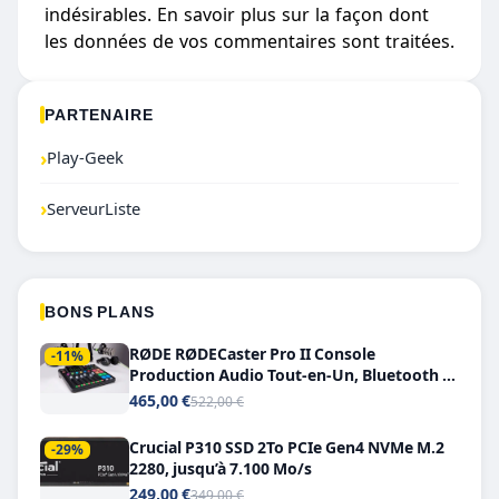
indésirables.
En savoir plus sur la façon dont
les données de vos commentaires sont traitées
.
PARTENAIRE
›
Play-Geek
›
ServeurListe
BONS PLANS
RØDE RØDECaster Pro II Console
-11%
Production Audio Tout-en-Un, Bluetooth et
Double USB-C
465,00 €
522,00 €
Crucial P310 SSD 2To PCIe Gen4 NVMe M.2
-29%
2280, jusqu’à 7.100 Mo/s
249,00 €
349,00 €