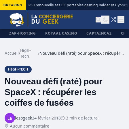
BREAKING
MSI renouvelle ses PC portables gaming Raider et Cyborg a
◆
ZAP-HOSTING
ROYAAL CASINO
CAPTAINCAZ
CRI
High-
Accueil
/
/
Nouveau défi (raté) pour SpaceX : récupérer les coiffes de fusées
Tech
✕
HIGH-TECH
Nouveau défi (raté) pour
SpaceX : récupérer les
coiffes de fusées
lezogeek
24 février 2018
🕐 3 min de lecture
💬 Aucun commentaire