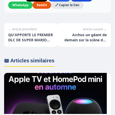
WhatsApp
Reddit
🔗 Copier le lien
← Article précédent
Article suivant →
QU’APPORTE LE PREMIER
Archos un géant de
DLC DE SUPER MARIO
demain sur la scène des
ODYSSEY ?
hardwares wallets ?
📖 Articles similaires