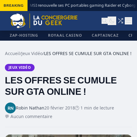
BREAKING
MSI renouvelle ses PC portables gaming Raider et Cyborg a
◆
ZAP-HOSTING
ROYAAL CASINO
CAPTAINCAZ
CRI
Accueil
/
Jeux Vidéo
/
LES OFFRES SE CUMULE SUR GTA ONLINE !
JEUX VIDÉO
✕
LES OFFRES SE CUMULE
SUR GTA ONLINE !
Robin Nathan
20 février 2018
🕐 1 min de lecture
💬 Aucun commentaire