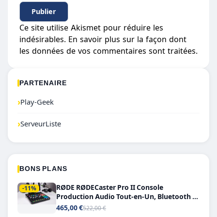
Ce site utilise Akismet pour réduire les
indésirables.
En savoir plus sur la façon dont
les données de vos commentaires sont traitées
.
PARTENAIRE
›
Play-Geek
›
ServeurListe
BONS PLANS
RØDE RØDECaster Pro II Console
-11%
Production Audio Tout-en-Un, Bluetooth et
Double USB-C
465,00 €
522,00 €