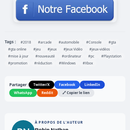
Tags :
#2018
#arcade
#automobile
#Console
#gta
#gta online
#jeu
#jeux
#Jeux Vidéo
#jeux-vidéos
#mise à jour
#nouveauté
#ordinateur
#pc
#Playstation
#promotion
#réduction
#Windows
#Xbox
Partager :
Twitter/X
Facebook
LinkedIn
WhatsApp
Reddit
🔗 Copier le lien
À PROPOS DE L'AUTEUR
Robin Nathan