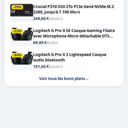
Crucial P310 SSD 2To PCIe Gen4 NVMe M.2
-29%
2280, jusqu’à 7.100 Mo/s
249,00 €
349,00 €
Logitech G Pro X SE Casque Gaming Filaire
-22%
avec Microphone Micro détachable DTS
Headphone X 7.1
69,00 €
89,00 €
Logitech G Pro X 2 Lightspeed Casque
-44%
audio bluetooth
151,00 €
269,00 €
Voir tous les bons plans
→