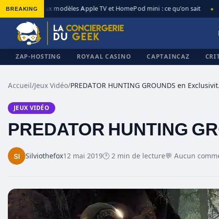
BREAKING
Nouveaux modèles Apple TV et HomePod mini : ce qu’on sait
Ap
◆
◆
ZAP-HOSTING
ROYAAL CASINO
CAPTAINCAZ
CRI
Accueil
/
Jeux Vidéo
/
PREDATO
JEUX VIDÉO
✕
PREDATOR HUNTING GROU
Silviothefox
12 mai 2019
🕐 2 min de lecture
💬 Aucun comme