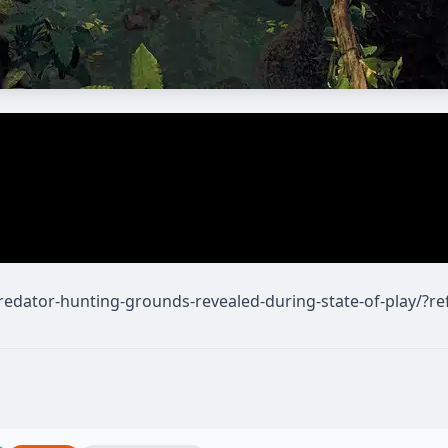
predator-hunting-grounds-revealed-during-state-of-play/?re