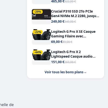
Tout-en-Un, Bluetooth et
465,00 €
522,00 €
Double USB-C
Crucial P310 SSD 2To PCIe
-29%
Gen4 NVMe M.2 2280, jusqu’à
7.100 Mo/s
249,00 €
349,00 €
Logitech G Pro X SE Casque
-22%
Gaming Filaire avec
Microphone Micro
69,00 €
89,00 €
détachable DTS Headphone X
7.1
Logitech G Pro X 2
-44%
Lightspeed Casque audio
bluetooth
151,00 €
269,00 €
Voir tous les bons plans
→
nelle de