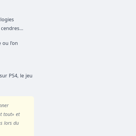
logies
en cendres…
 ou l’on
sur PS4, le jeu
nner
t tout» et
s lors du