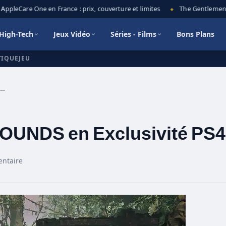
pleCare One en France : prix, couverture et limites
The Gentlemen sais
◆
High-Tech
Jeux Vidéo
Séries - Films
Bons Plans
TIQUEJEU
R HUNTING GROUNDS en Exclusivité PS4
NDS en Exclusivité PS4
ntaire