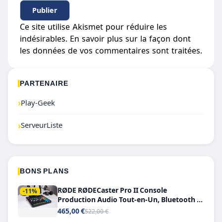
Ce site utilise Akismet pour réduire les
indésirables.
En savoir plus sur la façon dont
les données de vos commentaires sont traitées
.
PARTENAIRE
›
Play-Geek
›
ServeurListe
BONS PLANS
RØDE RØDECaster Pro II Console
-11%
Production Audio Tout-en-Un, Bluetooth et
Double USB-C
465,00 €
522,00 €