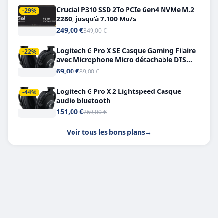
Crucial P310 SSD 2To PCIe Gen4 NVMe M.2
-29%
2280, jusqu’à 7.100 Mo/s
249,00 €
349,00 €
Logitech G Pro X SE Casque Gaming Filaire
-22%
avec Microphone Micro détachable DTS
Headphone X 7.1
69,00 €
89,00 €
Logitech G Pro X 2 Lightspeed Casque
-44%
audio bluetooth
151,00 €
269,00 €
Voir tous les bons plans
→