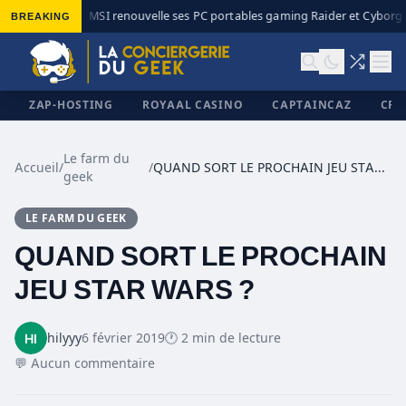
BREAKING
MSI renouvelle ses PC portables gaming Raider et Cyborg a
◆
ZAP-HOSTING
ROYAAL CASINO
CAPTAINCAZ
CRI
Le farm du
Accueil
/
/
QUAND SORT LE PROCHAIN JEU STAR WARS ?
geek
✕
LE FARM DU GEEK
QUAND SORT LE PROCHAIN
JEU STAR WARS ?
hilyyy
6 février 2019
🕐 2 min de lecture
💬 Aucun commentaire