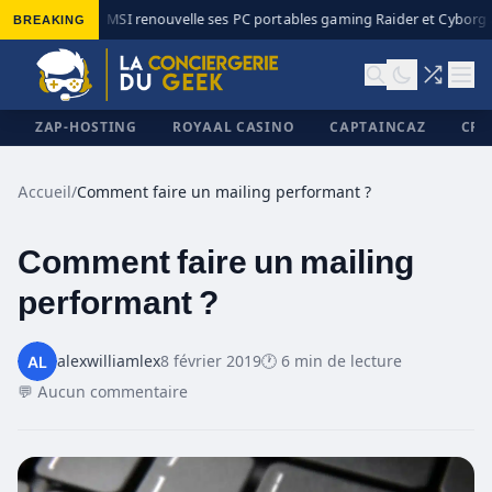
BREAKING
MSI renouvelle ses PC portables gaming Raider et Cyborg a
◆
ZAP-HOSTING
ROYAAL CASINO
CAPTAINCAZ
CRI
Accueil
/
Comment faire un mailing performant ?
Comment faire un mailing
✕
performant ?
alexwilliamlex
8 février 2019
🕐 6 min de lecture
💬 Aucun commentaire