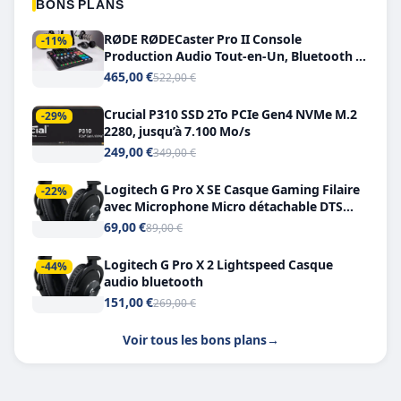
BONS PLANS
RØDE RØDECaster Pro II Console
-11%
Production Audio Tout-en-Un, Bluetooth et
Double USB-C
465,00 €
522,00 €
Crucial P310 SSD 2To PCIe Gen4 NVMe M.2
-29%
2280, jusqu’à 7.100 Mo/s
249,00 €
349,00 €
Logitech G Pro X SE Casque Gaming Filaire
-22%
avec Microphone Micro détachable DTS
Headphone X 7.1
69,00 €
89,00 €
Logitech G Pro X 2 Lightspeed Casque
-44%
audio bluetooth
151,00 €
269,00 €
Voir tous les bons plans
→