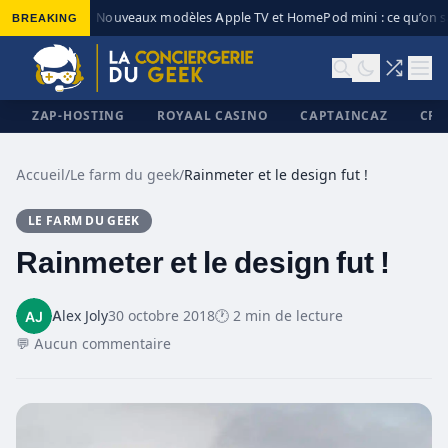
BREAKING
Nouveaux modèles Apple TV et HomePod mini : ce qu’on sa
◆
ZAP-HOSTING
ROYAAL CASINO
CAPTAINCAZ
CRI
Accueil
/
Le farm du geek
/
Rainmeter et le design fut !
LE FARM DU GEEK
✕
Rainmeter et le design fut !
Alex Joly
30 octobre 2018
🕐 2 min de lecture
💬 Aucun commentaire