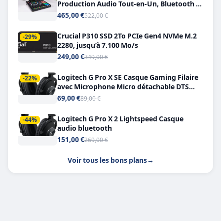
Production Audio Tout-en-Un, Bluetooth et
Double USB-C
465,00 €
522,00 €
Crucial P310 SSD 2To PCIe Gen4 NVMe M.2
-29%
2280, jusqu’à 7.100 Mo/s
249,00 €
349,00 €
Logitech G Pro X SE Casque Gaming Filaire
-22%
avec Microphone Micro détachable DTS
Headphone X 7.1
69,00 €
89,00 €
Logitech G Pro X 2 Lightspeed Casque
-44%
audio bluetooth
151,00 €
269,00 €
Voir tous les bons plans
→