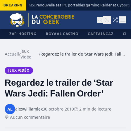
BREAKING
MSI renouvelle ses PC portables gaming Raider et Cyborg a
◆
ZAP-HOSTING
ROYAAL CASINO
CAPTAINCAZ
CRI
Jeux
Accueil
/
/
Regardez le trailer de ‘Star Wars Jedi: Fallen Order’
Vidéo
✕
JEUX VIDÉO
Regardez le trailer de ‘Star
Wars Jedi: Fallen Order’
alexwilliamlex
30 octobre 2019
🕐 2 min de lecture
💬 Aucun commentaire