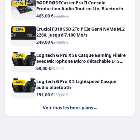
RØDE RØDECaster Pro II Console
-11%
Production Audio Tout-en-Un, Bluetooth et
Double USB-C
465,00 €
522,00 €
Crucial P310 SSD 2To PCIe Gen4 NVMe M.2
-29%
2280, jusqu’à 7.100 Mo/s
249,00 €
349,00 €
Logitech G Pro X SE Casque Gaming Filaire
-22%
avec Microphone Micro détachable DTS
Headphone X 7.1
69,00 €
89,00 €
Logitech G Pro X 2 Lightspeed Casque
-44%
audio bluetooth
151,00 €
269,00 €
Voir tous les bons plans
→