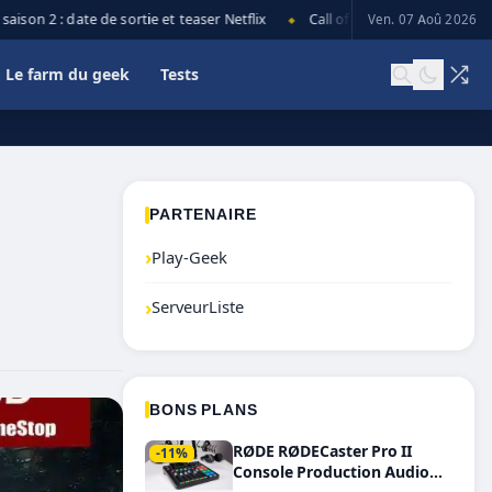
n 2 : date de sortie et teaser Netflix
Call of Duty: Black Ops 7 lance 
Ven. 07 Aoû 2026
◆
Le farm du geek
Tests
PARTENAIRE
›
Play-Geek
›
ServeurListe
BONS PLANS
RØDE RØDECaster Pro II
-11%
Console Production Audio