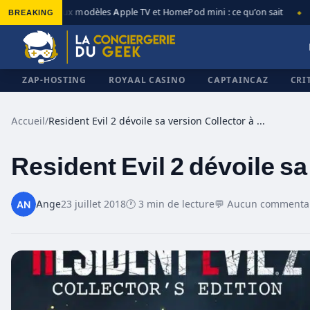
BREAKING
Nouveaux modèles Apple TV et HomePod mini : ce qu’on sait
App
◆
◆
ZAP-HOSTING
ROYAAL CASINO
CAPTAINCAZ
CRI
Accueil
/
Resident Evil 2 dévoile sa version Collector à 200$
Resident Evil 2 dévoile sa
✕
Ange
23 juillet 2018
🕐 3 min de lecture
💬 Aucun commenta