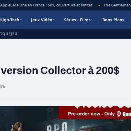
leCare One en France : prix, couverture et limites
The Gentlemen saiso
◆
High-Tech
Jeux Vidéo
Séries - Films
Bons Plans
TIQUEJEU
 version Collector à 200$
ire