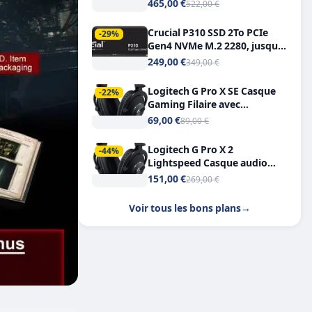
Tout-en-Un, Bluetooth et
465,00 €
522,00 €
Double USB-C
Crucial P310 SSD 2To PCIe
-29%
Gen4 NVMe M.2 2280, jusqu’à
7.100 Mo/s
249,00 €
349,00 €
Logitech G Pro X SE Casque
-22%
Gaming Filaire avec
Microphone Micro
69,00 €
89,00 €
détachable DTS Headphone X
7.1
Logitech G Pro X 2
-44%
Lightspeed Casque audio
bluetooth
151,00 €
269,00 €
Voir tous les bons plans
→