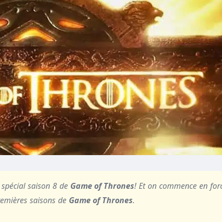
 spécial saison 8 de
Game of Thrones
! Et on commence en for
emières saisons de
Game of Thrones
.