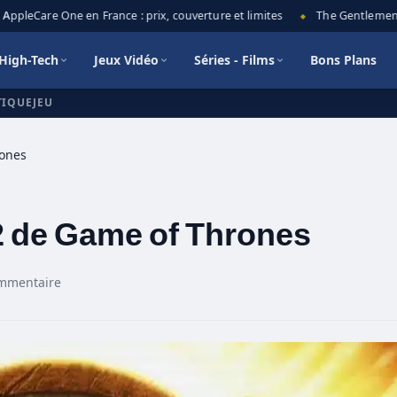
leCare One en France : prix, couverture et limites
The Gentlemen saiso
◆
High-Tech
Jeux Vidéo
Séries - Films
Bons Plans
TIQUEJEU
rones
2 de Game of Thrones
mmentaire