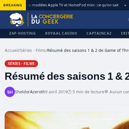
BREAKING
Nouveaux modèles Apple TV et HomePod mini : ce qu’on sait
App
◆
◆
ZAP-HOSTING
ROYAAL CASINO
CAPTAINCAZ
CRI
Accueil
/
Séries - Films
/
Résumé des saisons 1 & 2 de Game of Th
SÉRIES - FILMS
✕
Résumé des saisons 1 & 
SheldorAzeroth
9 avril 2019
🕐 5 min de lecture
💬 Aucun co