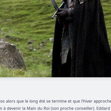
 alors que le long été se termine et que l’hiver approch
on à devenir la Main du Roi (son proche conseiller). Eddard 