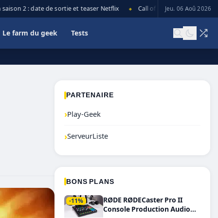
n 2 : date de sortie et teaser Netflix
Call of Duty: Black Ops 7 lance 
Jeu. 06 Aoû 2026
◆
Le farm du geek
Tests
PARTENAIRE
›
Play-Geek
›
ServeurListe
BONS PLANS
RØDE RØDECaster Pro II
-11%
Console Production Audio