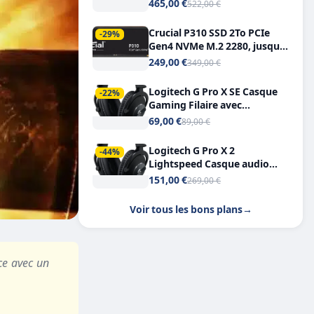
Tout-en-Un, Bluetooth et
465,00 €
522,00 €
Double USB-C
Crucial P310 SSD 2To PCIe
-29%
Gen4 NVMe M.2 2280, jusqu’à
7.100 Mo/s
249,00 €
349,00 €
Logitech G Pro X SE Casque
-22%
Gaming Filaire avec
Microphone Micro
69,00 €
89,00 €
détachable DTS Headphone X
7.1
Logitech G Pro X 2
-44%
Lightspeed Casque audio
bluetooth
151,00 €
269,00 €
Voir tous les bons plans
→
ce avec un