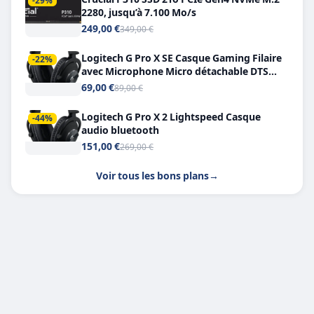
-29%
2280, jusqu’à 7.100 Mo/s
249,00 €
349,00 €
Logitech G Pro X SE Casque Gaming Filaire
-22%
avec Microphone Micro détachable DTS
Headphone X 7.1
69,00 €
89,00 €
Logitech G Pro X 2 Lightspeed Casque
-44%
audio bluetooth
151,00 €
269,00 €
Voir tous les bons plans
→