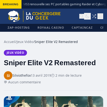
BREAKING
MSI renouvelle ses PC portables gaming Raider et Cyborg a
◆
ZAP-HOSTING
ROYAAL CASINO
CAPTAINCAZ
CRI
Accueil
/
Jeux Vidéo
/
Sniper Elite V2 Remastered
JEUX VIDÉO
✕
Sniper Elite V2 Remastered
Silviothefox
13 avril 2019
🕐 2 min de lecture
💬 Aucun commentaire