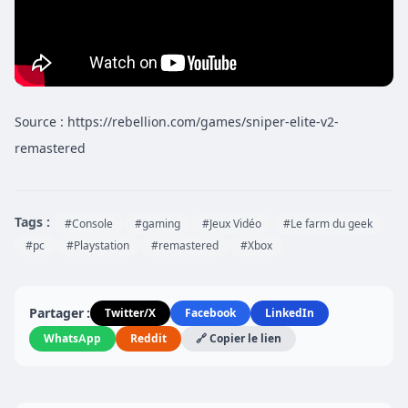
Source : https://rebellion.com/games/sniper-elite-v2-
remastered
Tags :
#Console
#gaming
#Jeux Vidéo
#Le farm du geek
#pc
#Playstation
#remastered
#Xbox
Partager :
Twitter/X
Facebook
LinkedIn
WhatsApp
Reddit
🔗 Copier le lien