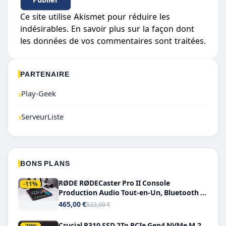
Ce site utilise Akismet pour réduire les
indésirables.
En savoir plus sur la façon dont
les données de vos commentaires sont traitées
.
PARTENAIRE
›
Play-Geek
›
ServeurListe
BONS PLANS
RØDE RØDECaster Pro II Console
-11%
Production Audio Tout-en-Un, Bluetooth et
Double USB-C
465,00 €
522,00 €
Crucial P310 SSD 2To PCIe Gen4 NVMe M.2