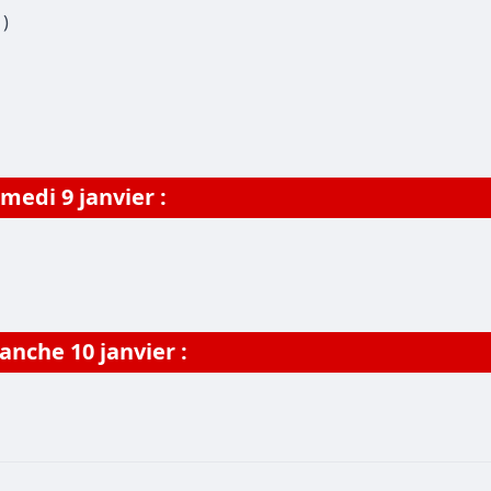
1)
medi 9 janvier :
nche 10 janvier :