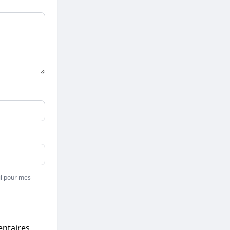
l pour mes
entaires