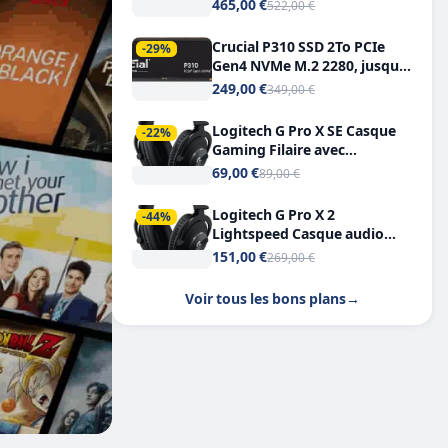
Tout-en-Un, Bluetooth et
465,00 €
522,00 €
Double USB-C
Crucial P310 SSD 2To PCIe
-29%
Gen4 NVMe M.2 2280, jusqu’à
7.100 Mo/s
249,00 €
349,00 €
Logitech G Pro X SE Casque
-22%
Gaming Filaire avec
Microphone Micro
69,00 €
89,00 €
détachable DTS Headphone X
7.1
Logitech G Pro X 2
-44%
Lightspeed Casque audio
bluetooth
151,00 €
269,00 €
Voir tous les bons plans
→