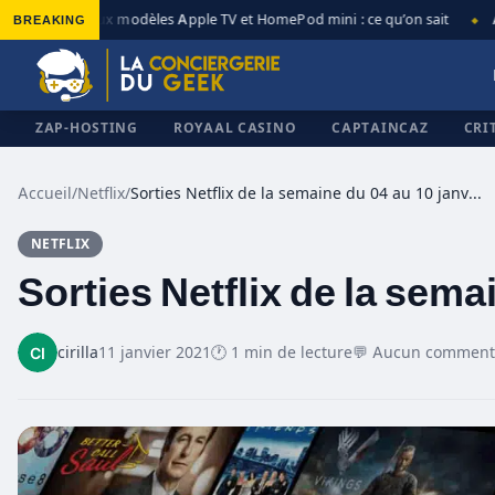
BREAKING
Nouveaux modèles Apple TV et HomePod mini : ce qu’on sait
App
◆
◆
ZAP-HOSTING
ROYAAL CASINO
CAPTAINCAZ
CRI
Accueil
/
Netflix
/
Sorties Netflix de la semaine du 04 au 10 janvier
NETFLIX
✕
Sorties Netflix de la sema
cirilla
11 janvier 2021
🕐 1 min de lecture
💬 Aucun comment