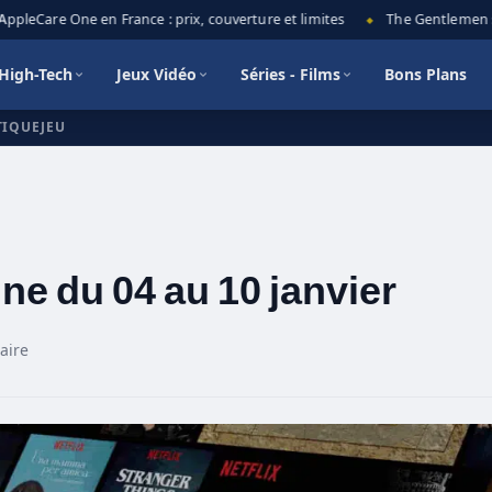
leCare One en France : prix, couverture et limites
The Gentlemen sais
◆
High-Tech
Jeux Vidéo
Séries - Films
Bons Plans
TIQUEJEU
ine du 04 au 10 janvier
aire