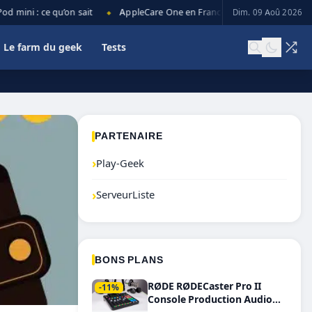
mini : ce qu’on sait
AppleCare One en France : prix, couverture et l
Dim. 09 Aoû 2026
◆
Le farm du geek
Tests
PARTENAIRE
›
Play-Geek
›
ServeurListe
BONS PLANS
RØDE RØDECaster Pro II
-11%
Console Production Audio