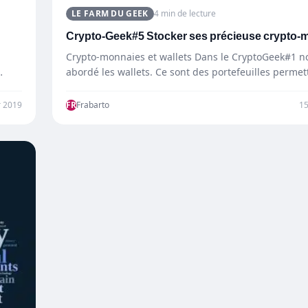
LE FARM DU GEEK
4 min de lecture
Crypto-Geek#5 Stocker ses précieuse crypto-
Crypto-monnaies et wallets Dans le CryptoGeek#1 n
abordé les wallets. Ce sont des portefeuilles permet
stocker…
r 2019
FR
Frabarto
1