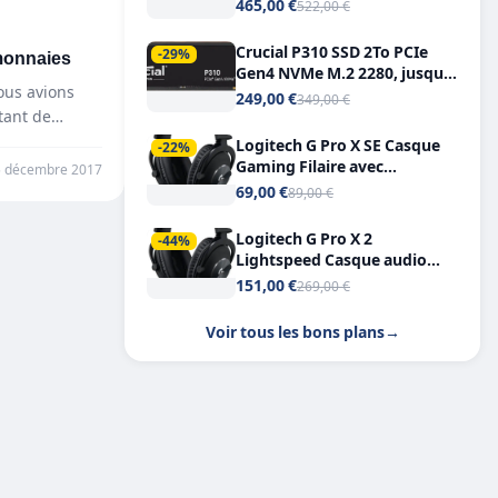
Tout-en-Un, Bluetooth et
465,00 €
522,00 €
Double USB-C
Crucial P310 SSD 2To PCIe
monnaies
-29%
Gen4 NVMe M.2 2280, jusqu’à
ous avions
7.100 Mo/s
249,00 €
349,00 €
tant de
Logitech G Pro X SE Casque
-22%
Gaming Filaire avec
5 décembre 2017
Microphone Micro
69,00 €
89,00 €
détachable DTS Headphone X
7.1
Logitech G Pro X 2
-44%
Lightspeed Casque audio
bluetooth
151,00 €
269,00 €
Voir tous les bons plans
→