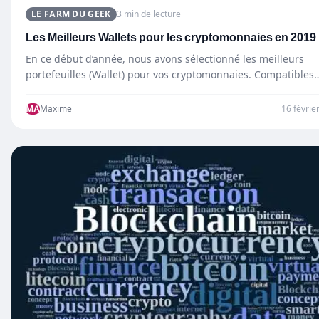
LE FARM DU GEEK
3 min de lecture
Les Meilleurs Wallets pour les cryptomonnaies en 2019
En ce début d’année, nous avons sélectionné les meilleurs
portefeuilles (Wallet) pour vos cryptomonnaies. Compatibles
Bitcoin, Ethereum, Zcash,…
MA
Maxime
16 févrie