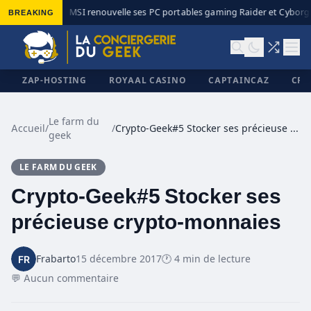
BREAKING
MSI renouvelle ses PC portables gaming Raider et Cyborg a
◆
ZAP-HOSTING
ROYAAL CASINO
CAPTAINCAZ
CRI
Le farm du
Accueil
/
/
Crypto-Geek#5 Stocker ses précieuse crypto-monnaies
geek
✕
LE FARM DU GEEK
Crypto-Geek#5 Stocker ses
précieuse crypto-monnaies
Frabarto
15 décembre 2017
🕐 4 min de lecture
💬 Aucun commentaire