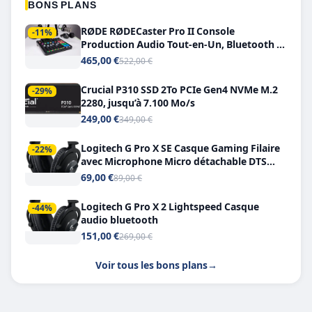
BONS PLANS
RØDE RØDECaster Pro II Console
-11%
Production Audio Tout-en-Un, Bluetooth et
Double USB-C
465,00 €
522,00 €
Crucial P310 SSD 2To PCIe Gen4 NVMe M.2
-29%
2280, jusqu’à 7.100 Mo/s
249,00 €
349,00 €
Logitech G Pro X SE Casque Gaming Filaire
-22%
avec Microphone Micro détachable DTS
Headphone X 7.1
69,00 €
89,00 €
Logitech G Pro X 2 Lightspeed Casque
-44%
audio bluetooth
151,00 €
269,00 €
Voir tous les bons plans
→