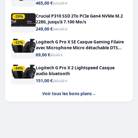
Double USB-C
465,00 €
522,00 €
Crucial P310 SSD 2To PCIe Gen4 NVMe M.2
-29%
2280, jusqu’à 7.100 Mo/s
249,00 €
349,00 €
Logitech G Pro X SE Casque Gaming Filaire
-22%
avec Microphone Micro détachable DTS
Headphone X 7.1
69,00 €
89,00 €
Logitech G Pro X 2 Lightspeed Casque
-44%
audio bluetooth
151,00 €
269,00 €
Voir tous les bons plans
→