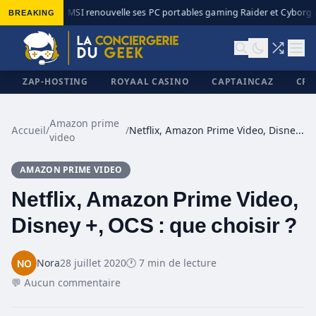
BREAKING
MSI renouvelle ses PC portables gaming Raider et Cyborg av
◆
ZAP-HOSTING
ROYAAL CASINO
CAPTAINCAZ
CRI
Amazon prime
Accueil
/
/
Netflix, Amazon Prime Video, Disney +, OCS : que choisir ?
video
✕
AMAZON PRIME VIDEO
Netflix, Amazon Prime Video,
Disney +, OCS : que choisir ?
Nora
28 juillet 2020
🕐 7 min de lecture
💬 Aucun commentaire