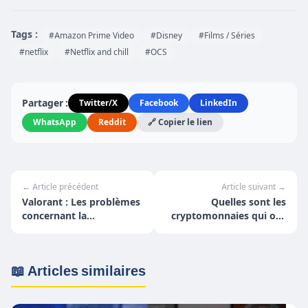
Tags :
#Amazon Prime Video
#Disney
#Films / Séries
#netflix
#Netflix and chill
#OCS
Partager :
Twitter/X
Facebook
LinkedIn
WhatsApp
Reddit
🔗 Copier le lien
← Article précédent
Article suivant →
Valorant : Les problèmes
Quelles sont les
concernant la
cryptomonnaies qui ont
rétrogradation des rangs
été « essayées » avant le
seraient enfin résolus
bitcoin ?
selon Riot
📖 Articles similaires