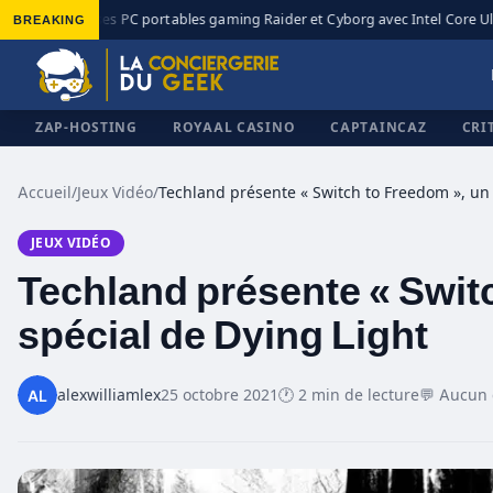
I renouvelle ses PC portables gaming Raider et Cyborg avec Intel Core Ult
BREAKING
ZAP-HOSTING
ROYAAL CASINO
CAPTAINCAZ
CRI
Accueil
/
Jeux Vidéo
/
JEUX VIDÉO
✕
Techland présente « Swit
spécial de Dying Light
alexwilliamlex
25 octobre 2021
🕐 2 min de lecture
💬 Aucun