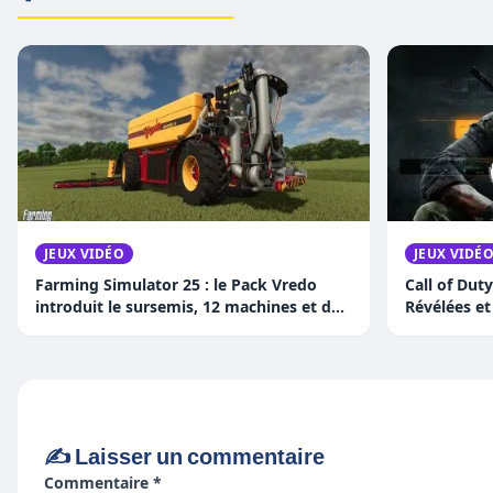
JEUX VIDÉO
JEUX VIDÉ
Farming Simulator 25 : le Pack Vredo
Call of Dut
introduit le sursemis, 12 machines et des
Révélées e
sangliers
✍️ Laisser un commentaire
Commentaire *