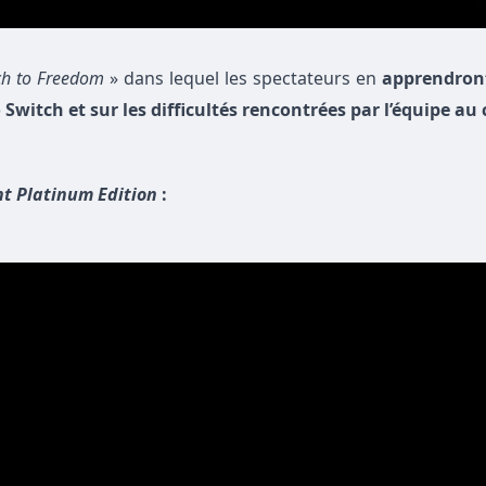
ch to Freedom
» dans lequel les spectateurs en
apprendron
Switch et sur les difficultés rencontrées par l’équipe au
ht Platinum Edition
: