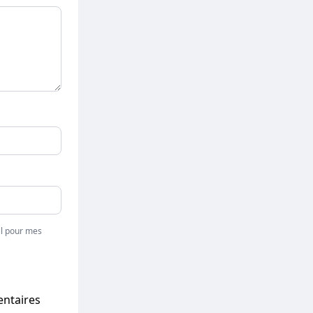
l pour mes
entaires