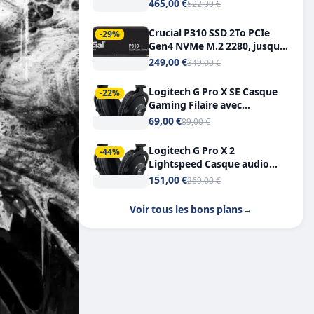
Tout-en-Un, Bluetooth et
465,00 €
522,00 €
Double USB-C
Crucial P310 SSD 2To PCIe
-29%
Gen4 NVMe M.2 2280, jusqu’à
7.100 Mo/s
249,00 €
349,00 €
Logitech G Pro X SE Casque
-22%
Gaming Filaire avec
Microphone Micro
69,00 €
89,00 €
détachable DTS Headphone X
7.1
Logitech G Pro X 2
-44%
Lightspeed Casque audio
bluetooth
151,00 €
269,00 €
Voir tous les bons plans
→