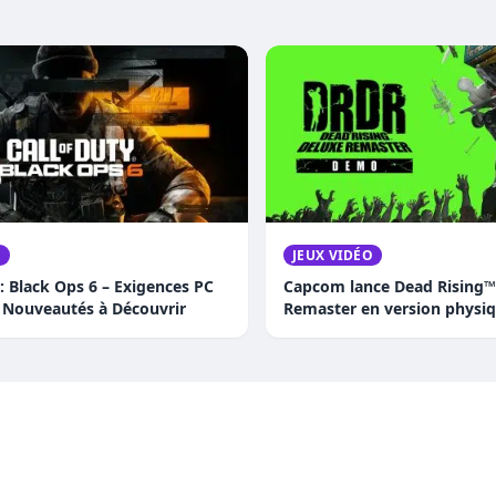
O
JEUX VIDÉO
y: Black Ops 6 – Exigences PC
Capcom lance Dead Rising™
t Nouveautés à Découvrir
Remaster en version physi