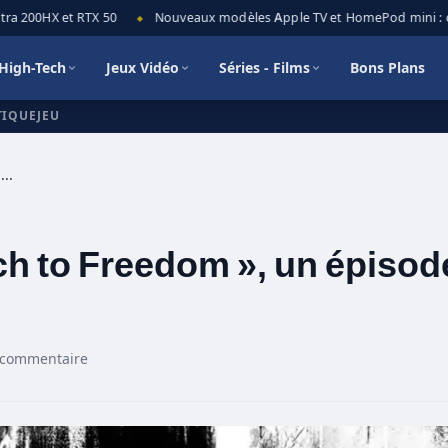
ra 200HX et RTX 50
Nouveaux modèles Apple TV et HomePod mini : ce 
◆
High-Tech
Jeux Vidéo
Séries - Films
Bons Plans
TIQUEJEU
Techland présente « Switch to Freedom », un épisode spécial de Dying Light
ch to Freedom », un épisod
 commentaire