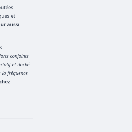
outées
ques et
our aussi
s
orts conjoints
tatif et docké.
 la fréquence
 chez