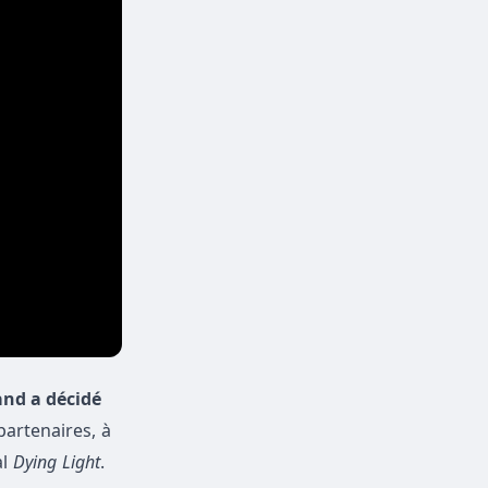
and a décidé
partenaires, à
al
Dying Light
.