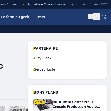
qu’on sait
AppleCare One en France : prix, couverture et limites
Sam. 08 Aoû 2026
◆
◆
Le farm du geek
Tests
PARTENAIRE
›
Play-Geek
e
›
ServeurListe
BONS PLANS
RØDE RØDECaster Pro II
-11%
Console Production Audio