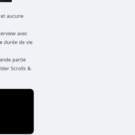
t et aucune
terview avec
ne durée de vie
ande partie
lder Scrolls &