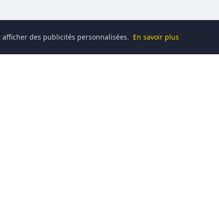
 afficher des publicités personnalisées.
En savoir plus
Catégories
High-Tech
ique, au gaming, à la
s dernières nouveautés,
Jeux Vidéo
et passionné.
Séries & Films
té de curieux et de