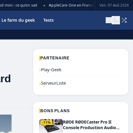
ni : ce qu’on sait
AppleCare One en France : prix, couverture et lim
Ven. 07 Aoû 2026
◆
Le farm du geek
Tests
PARTENAIRE
›
Play-Geek
ard
›
ServeurListe
BONS PLANS
RØDE RØDECaster Pro II
-11%
Console Production Audio