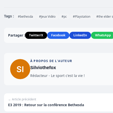
Tags :
#bethesda
#Jeux Vidéo
#pc
#Playstation
#the elder s
Partager :
Twitter/X
Facebook
LinkedIn
WhatsApp
À PROPOS DE L'AUTEUR
Silviothefox
Rédacteur - Le sport c'est la vie !
← Article précédent
E3 2019 : Retour sur la conférence Bethesda