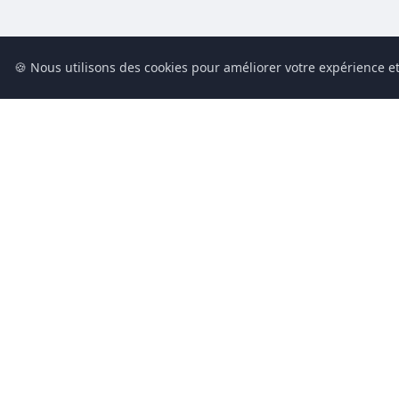
🍪 Nous utilisons des cookies pour améliorer votre expérience et
Conciergerie du Geek est un média dédié à l’actualité technolog
culture geek et au numérique. Chaque jour, nous partageons le
tendances et innovations à travers un contenu clair, accessible 
Notre ambition : informer, divertir et rassembler une communau