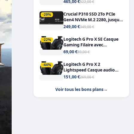
Tout-en-Un, Bluetooth et
465,00 €
522,00 €
Double USB-C
Crucial P310 SSD 2To PCIe
-29%
Gen4 NVMe M.2 2280, jusqu’à
7.100 Mo/s
249,00 €
349,00 €
Logitech G Pro X SE Casque
-22%
Gaming Filaire avec
Microphone Micro
69,00 €
89,00 €
détachable DTS Headphone X
7.1
Logitech G Pro X 2
-44%
Lightspeed Casque audio
bluetooth
151,00 €
269,00 €
Voir tous les bons plans
→