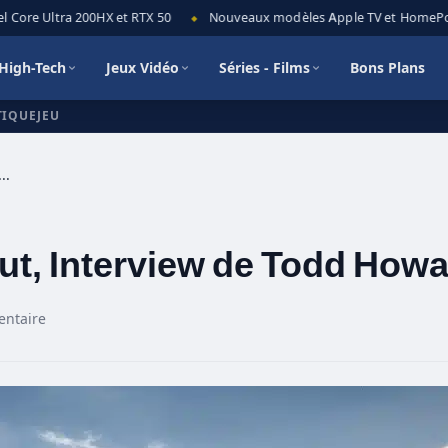
Core Ultra 200HX et RTX 50
Nouveaux modèles Apple TV et HomePod mi
◆
High-Tech
Jeux Vidéo
Séries - Films
Bons Plans
TIQUEJEU
 Scrolls VI, Fallout, Interview de Todd Howard
lout, Interview de Todd How
ntaire