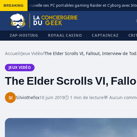
BREAKING
MSI renouvelle ses PC portables gaming Raider et Cyborg avec Intel 
◆
ZAP-HOSTING
ROYAAL CASINO
CAPTAINCAZ
CRI
Accueil
/
Jeux Vidéo
/
The Elder
JEUX VIDÉO
✕
The Elder Scrolls VI, Fal
Silviothefox
10 juin 2019
🕐 1 min de lecture
💬 Aucun comme