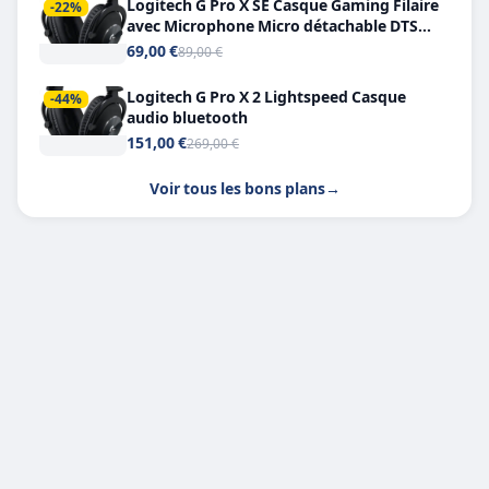
Logitech G Pro X SE Casque Gaming Filaire
-22%
avec Microphone Micro détachable DTS
Headphone X 7.1
69,00 €
89,00 €
Logitech G Pro X 2 Lightspeed Casque
-44%
audio bluetooth
151,00 €
269,00 €
Voir tous les bons plans
→