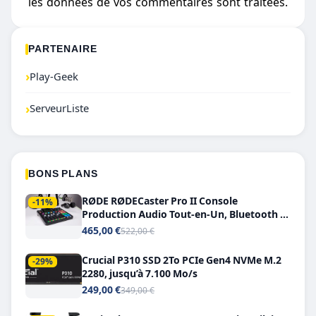
les données de vos commentaires sont traitées
.
PARTENAIRE
›
Play-Geek
›
ServeurListe
BONS PLANS
RØDE RØDECaster Pro II Console
-11%
Production Audio Tout-en-Un, Bluetooth et
Double USB-C
465,00 €
522,00 €
Crucial P310 SSD 2To PCIe Gen4 NVMe M.2
-29%
2280, jusqu’à 7.100 Mo/s
249,00 €
349,00 €