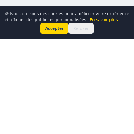
🍪 Nous utilisons des cookies pour améliorer votre expérience
et afficher des publicités personnalisées.
En savoir plus
Accepter
Refuser
Conciergerie du Geek est un média dédié à l’actualité
technologique, au gaming, à la culture geek et au
numérique. Chaque jour, nous partageons les dernières