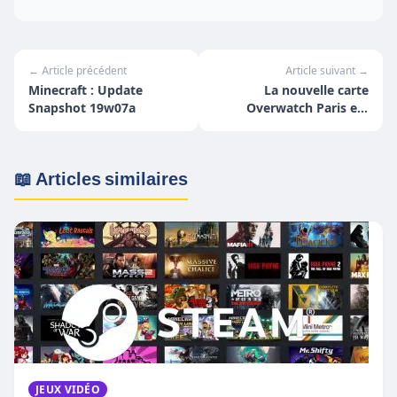
← Article précédent
Article suivant →
Minecraft : Update
La nouvelle carte
Snapshot 19w07a
Overwatch Paris est
maintenant en ligne sur
toutes les plateformes
📖 Articles similaires
JEUX VIDÉO