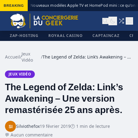
BREAKING
Nouveaux modèles Apple TV et HomePod mini : ce qu’on s
◆
ZAP-HOSTING
ROYAAL CASINO
CAPTAINCAZ
CRI
Jeux
Accueil
/
/
The Legend of Zelda: Link’s Awakening – Une version remastérisée 25 ans après.
Vidéo
✕
JEUX VIDÉO
The Legend of Zelda: Link’s
Awakening – Une version
remastérisée 25 ans après.
Silviothefox
19 février 2019
🕐 1 min de lecture
💬 Aucun commentaire