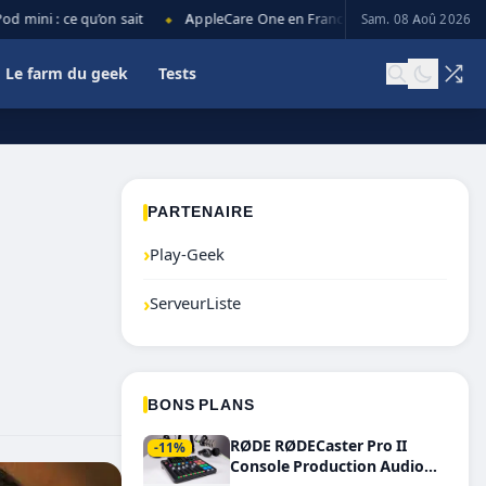
ini : ce qu’on sait
AppleCare One en France : prix, couverture et lim
Sam. 08 Aoû 2026
◆
Le farm du geek
Tests
PARTENAIRE
›
Play-Geek
›
ServeurListe
BONS PLANS
RØDE RØDECaster Pro II
-11%
Console Production Audio