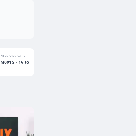
Article suivant →
NM001G - 16 to