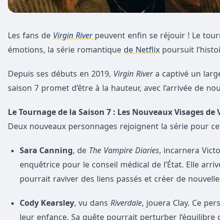
Les fans de
Virgin River
peuvent enfin se réjouir ! Le to
émotions, la série romantique
de Netflix
poursuit l’histo
Depuis ses débuts en 2019,
Virgin River
a captivé un larg
saison 7 promet d’être à la hauteur, avec l’arrivée de n
Le Tournage de la Saison 7 : Les Nouveaux Visages de V
Deux nouveaux personnages rejoignent la série pour cet
Sara Canning
, de
The Vampire Diaries
, incarnera Vict
enquêtrice pour le conseil médical de l’État. Elle arri
pourrait raviver des liens passés et créer de nouvelle
Cody Kearsley
, vu dans
Riverdale
, jouera Clay. Ce per
leur enfance. Sa quête pourrait perturber l’équilibre d