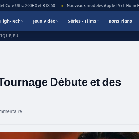
 Core Ultra 200HX et RTX 50
Nouveaux modèles Apple TV et HomePod m
◆
High-Tech
Jeux Vidéo
Séries - Films
Bons Plans
TIQUEJEU
e Tournage Débute et des
ommentaire