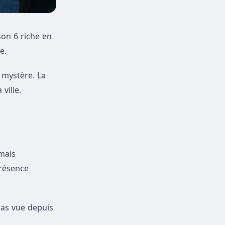
son 6 riche en
e.
 mystère. La
ville.
rmais
présence
 pas vue depuis