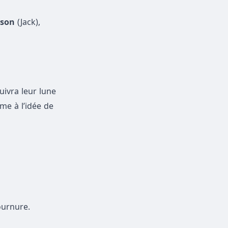
rson
(Jack),
uivra leur lune
e à l’idée de
ournure.