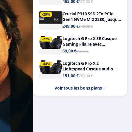
Tout-en-Un, Bluetooth et
465,00 €
522,00 €
Double USB-C
Crucial P310 SSD 2To PCIe
-29%
Gen4 NVMe M.2 2280, jusqu’à
7.100 Mo/s
249,00 €
349,00 €
Logitech G Pro X SE Casque
-22%
Gaming Filaire avec
Microphone Micro
69,00 €
89,00 €
détachable DTS Headphone X
7.1
Logitech G Pro X 2
-44%
Lightspeed Casque audio
bluetooth
151,00 €
269,00 €
Voir tous les bons plans
→