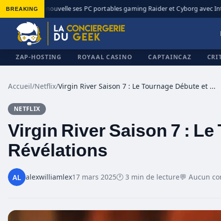
BREAKING
MSI renouvelle ses PC portables gaming Raider et Cyborg avec Intel
◆
ZAP-HOSTING
ROYAAL CASINO
CAPTAINCAZ
CRI
Accueil
/
Netflix
/
Virgin River Saison 7 : Le Tournage Débute et des Révélations
NETFLIX
✕
Virgin River Saison 7 : L
Révélations
alexwilliamlex
17 mars 2025
🕐 3 min de lecture
💬 Aucun c