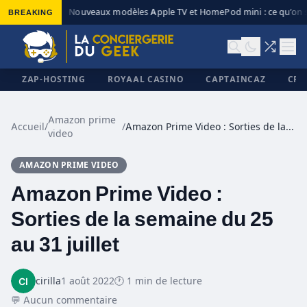
BREAKING
Nouveaux modèles Apple TV et HomePod mini : ce qu’on s
◆
ZAP-HOSTING
ROYAAL CASINO
CAPTAINCAZ
CRI
Amazon prime
Accueil
/
/
Amazon Prime Video : Sorties de la semaine du 25 au 31 juillet
video
✕
AMAZON PRIME VIDEO
Amazon Prime Video :
Sorties de la semaine du 25
au 31 juillet
cirilla
1 août 2022
🕐 1 min de lecture
💬 Aucun commentaire