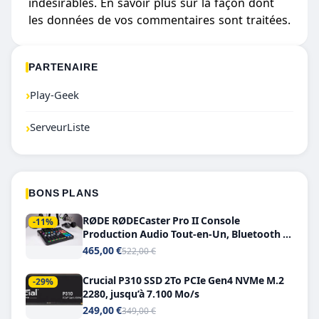
indésirables.
En savoir plus sur la façon dont
les données de vos commentaires sont traitées
.
PARTENAIRE
›
Play-Geek
›
ServeurListe
BONS PLANS
RØDE RØDECaster Pro II Console
-11%
Production Audio Tout-en-Un, Bluetooth et
Double USB-C
465,00 €
522,00 €
Crucial P310 SSD 2To PCIe Gen4 NVMe M.2
-29%
2280, jusqu’à 7.100 Mo/s
249,00 €
349,00 €