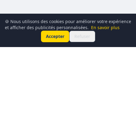
🍪 Nous utilisons des cookies pour améliorer votre expérience
et afficher des publicités personnalisées.
En savoir plus
Accepter
Refuser
Conciergerie du Geek est un média dédié à l’actualité
technologique, au gaming, à la culture geek et au