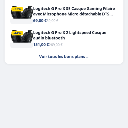
Logitech G Pro X SE Casque Gaming Filaire
-22%
avec Microphone Micro détachable DTS
Headphone X 7.1
69,00 €
89,00 €
Logitech G Pro X 2 Lightspeed Casque
-44%
audio bluetooth
151,00 €
269,00 €
Voir tous les bons plans
→