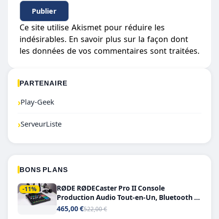
Ce site utilise Akismet pour réduire les
indésirables.
En savoir plus sur la façon dont
les données de vos commentaires sont traitées
.
PARTENAIRE
›
Play-Geek
›
ServeurListe
BONS PLANS
RØDE RØDECaster Pro II Console
-11%
Production Audio Tout-en-Un, Bluetooth et
Double USB-C
465,00 €
522,00 €