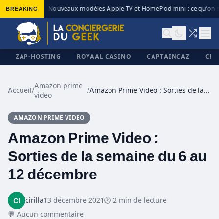
BREAKING
Nouveaux modèles Apple TV et HomePod mini : ce qu’on s
◆
ZAP-HOSTING
ROYAAL CASINO
CAPTAINCAZ
CRI
Amazon prime
Accueil
/
/
Amazon Prime Video : Sorties de la semaine du 6 au 12 décembre
video
✕
AMAZON PRIME VIDEO
Amazon Prime Video :
Sorties de la semaine du 6 au
12 décembre
cirilla
13 décembre 2021
🕐 2 min de lecture
💬 Aucun commentaire