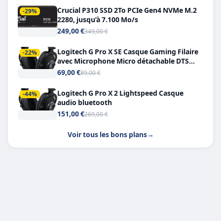
Crucial P310 SSD 2To PCIe Gen4 NVMe M.2
-29%
2280, jusqu’à 7.100 Mo/s
249,00 €
349,00 €
Logitech G Pro X SE Casque Gaming Filaire
-22%
avec Microphone Micro détachable DTS
Headphone X 7.1
69,00 €
89,00 €
Logitech G Pro X 2 Lightspeed Casque
-44%
audio bluetooth
151,00 €
269,00 €
Voir tous les bons plans
→